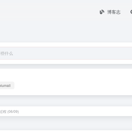
博客志
biumall
程 (06/09)