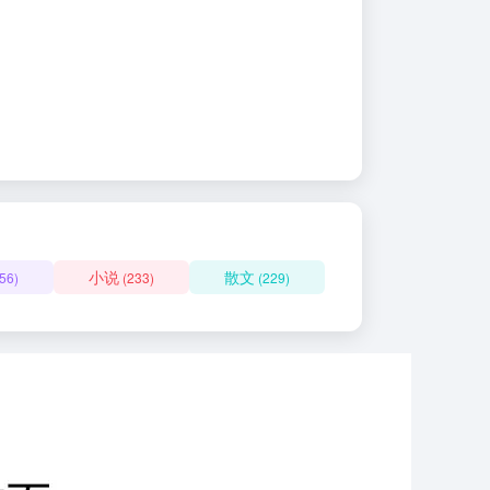
小说
散文
56)
(233)
(229)