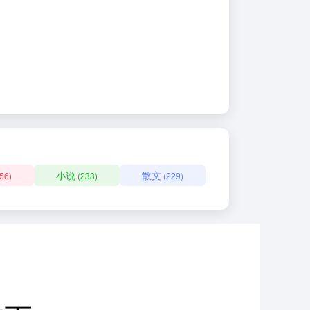
小说
散文
56)
(233)
(229)