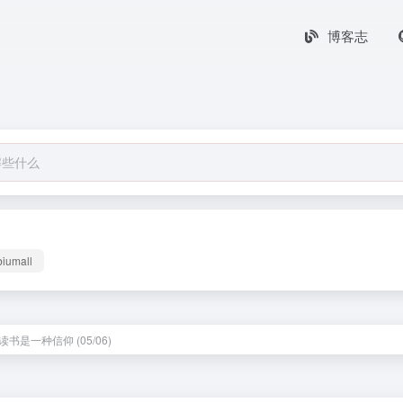
博客志
biumall
书是一种信仰 (05/06)