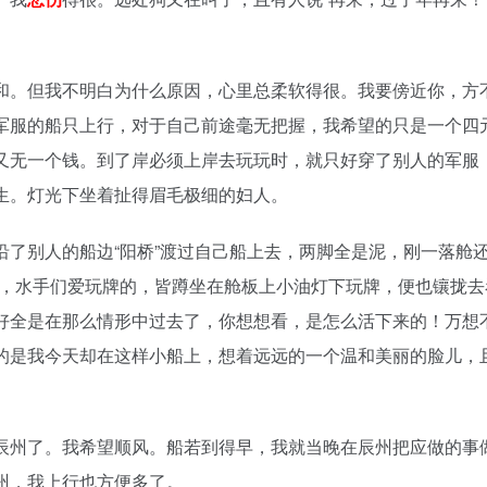
和。但我不明白为什么原因，心里总柔软得很。我要傍近你，方
军服的船只上行，对于自己前途毫无把握，我希望的只是一个四
又无一个钱。到了岸必须上岸去玩玩时，就只好穿了别人的军服
生。灯光下坐着扯得眉毛极细的妇人。
了别人的船边“阳桥”渡过自己船上去，两脚全是泥，刚一落舱
长，水手们爱玩牌的，皆蹲坐在舱板上小油灯下玩牌，便也镶拢
好全是在那么情形中过去了，你想想看，是怎么活下来的！万想
的是我今天却在这样小船上，想着远远的一个温和美丽的脸儿，
辰州了。我希望顺风。船若到得早，我就当晚在辰州把应做的事
州，我上行也方便多了。