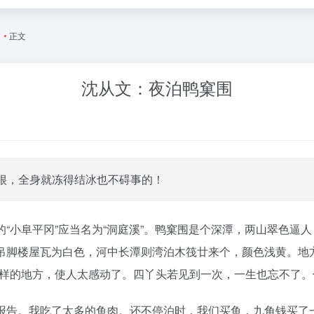
文
•
正文
沈从文：夜泊鸭窠围
很，全身就冻得结冰也不碍事的！
“小阜平冈”应当名为“洞庭溪”。鸭窠围是个深潭，两山翠色逼
脚楼屋瓦为白色，河中长潭则湾泊木筏廿来个，颜色浅黄。地方
这样的地方，使人太感动了。四丫头若见到一次，一生也忘不了
报告。我吃了太多的鱼肉。还不停泊时，我们买鱼，九角钱买了