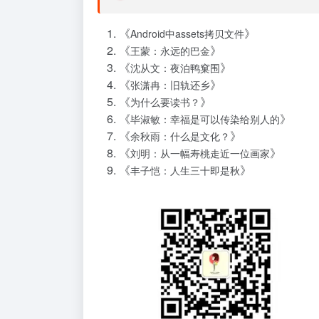
《
》
Android中assets拷贝文件
《
》
王蒙：永远的巴金
《
》
沈从文：夜泊鸭窠围
《
》
张潇冉：旧轨还乡
《
》
为什么要读书？
《
》
毕淑敏：幸福是可以传染给别人的
《
》
余秋雨：什么是文化？
《
》
刘明：从一幅寿桃走近一位画家
《
》
丰子恺：人生三十即是秋