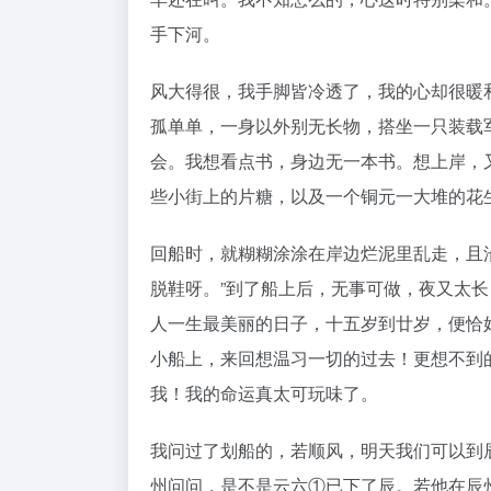
手下河。
风大得很，我手脚皆冷透了，我的心却很暖
孤单单，一身以外别无长物，搭坐一只装载
会。我想看点书，身边无一本书。想上岸，
些小街上的片糖，以及一个铜元一大堆的花
回船时，就糊糊涂涂在岸边烂泥里乱走，且沿
脱鞋呀。”到了船上后，无事可做，夜又太
人一生最美丽的日子，十五岁到廿岁，便恰
小船上，来回想温习一切的过去！更想不到
我！我的命运真太可玩味了。
我问过了划船的，若顺风，明天我们可以到
州问问，是不是云六①已下了辰。若他在辰