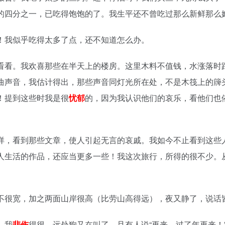
的四分之一，已吃得饱饱的了。我生平还不曾吃过那么新鲜那么
！我似乎吃得太多了点，还不知道怎么办。
看看。我欢喜那些在半天上的楼房。这里木料不值钱，水涨落时
曲声音，我估计得出，那些声音同灯光所在处，不是木筏上的簰
！提到这些时我是很
忧郁
的，因为我认识他们的哀乐，看他们也
样，看到那些文章，使人引起无言的哀戚。我如今不止看到这些
人生活的作品，还应当更多一些！我这次旅行，所得的很不少。
不很宽，加之两面山岸很高（比劳山高得远），夜又静了，说话
。我
悲伤
得很。远处狗又在叫了，且有人说“再来，过了年再来！