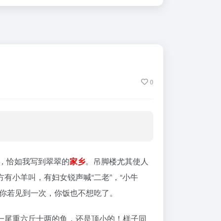
0
人，恰如我写到翠翠的
家乡
。吊脚楼尤其使人
有小羊叫，有妇女锐声喊“二老”，“小牛
。你若见到一次，你饭也不想吃了。
一尾重六斤十两的鱼，还是顶小的！样子同