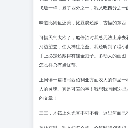
飞艇一样，煮了四分之一，我又吃四分之一
味道比鲥鱼还美，比豆腐还嫩，古怪的东西
可惜天气太冷了，船停泊时我总无法上岸去
河边望去，使人神往之至。我还听到了唱小
手上必定还戴得有镀金戒子。多动人的画图
怎么样总有点忧郁。
正同读一篇描写西伯利亚方面农人的作品一
人的灵魂。真是可哀的事！我想我写到这些
的文章！
三三，木筏上火光真不可不看。这里河面已
羊还在叫。我不知怎么的，心这时特别柔和