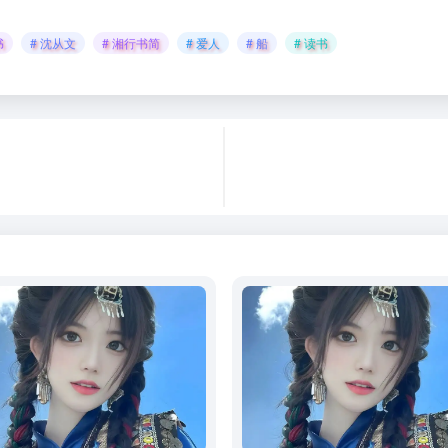
书
# 沈从文
# 湘行书简
# 爱人
# 船
# 读书