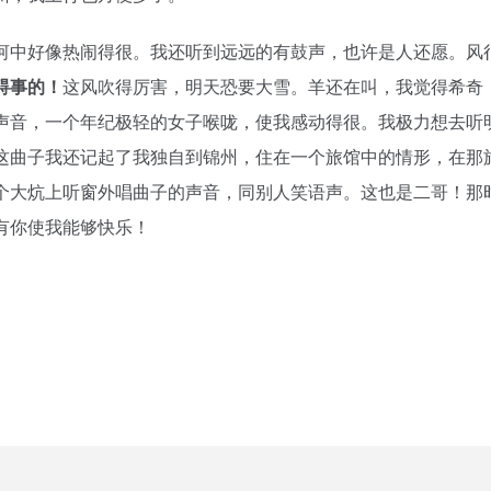
河中好像热闹得很。我还听到远远的有鼓声，也许是人还愿。风
碍事的！
这风吹得厉害，明天恐要大雪。羊还在叫，我觉得希奇
声音，一个年纪极轻的女子喉咙，使我感动得很。我极力想去听
这曲子我还记起了我独自到锦州，住在一个旅馆中的情形，在那
个大炕上听窗外唱曲子的声音，同别人笑语声。这也是二哥！那
有你使我能够快乐！