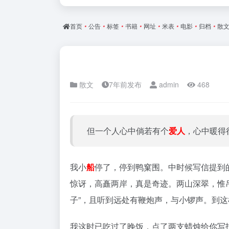
首页
•
公告
•
标签
•
书籍
•
网址
•
米表
•
电影
•
归档
•
散
散文
7年前发布
admin
468
但一个人心中倘若有个
爱人
，心中暖得
我小
船
停了，停到鸭窠围。中时候写信提到的
惊讶，高矗两岸，真是奇迹。两山深翠，惟吊
子”，且听到远处有鞭炮声，与小锣声。到
我这时已吃过了晚饭，点了两支蜡烛给你写