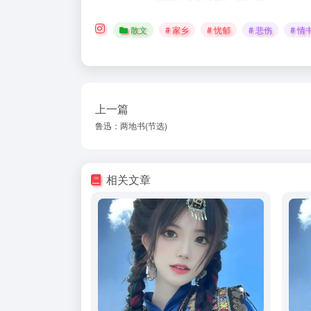
散文
# 家乡
# 忧郁
# 悲伤
# 情
上一篇
鲁迅：两地书(节选)
相关文章