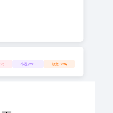
小说
散文
56)
(233)
(229)