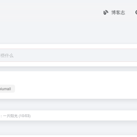
博客志
biumall
一片阳光 (10/03)