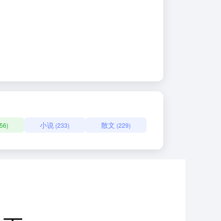
小说
散文
56)
(233)
(229)