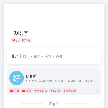
测名字
共 1 篇网站
排序
发布
更新
浏览
点赞
好名帮
好名帮为起名网官网升级品牌，起名网2005年成立的专注于宝宝取名改名，公司起名、店铺起名网站，为全国首家起名高新技术企业，以大数据科学智能宝宝起名，多维智能名字测试打分，大师手工起名改名平台网站，好名帮，用心帮你起好名！
工具
星座
# 名字打分
# 好名帮
# 宝宝起名
没有了