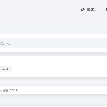
博客志
biumall
友谊 (07/24)