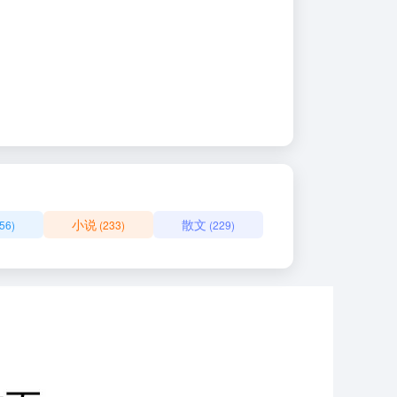
小说
散文
56)
(233)
(229)