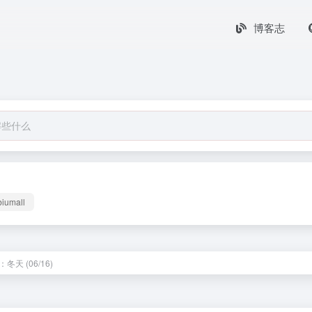
博客志
biumall
冬天 (06/16)