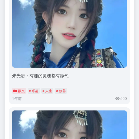
朱光潜：有趣的灵魂都有静气
散文
# 乐趣
# 人生
# 修养
1年前
500