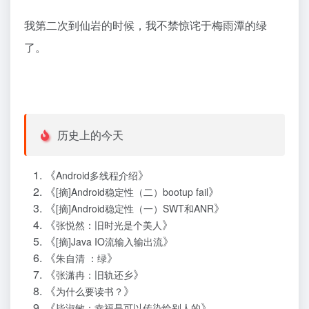
我第二次到仙岩的时候，我不禁惊诧于梅雨潭的绿
了。
历史上的今天
《
》
Android多线程介绍
《
》
[摘]Android稳定性（二）bootup fail
《
》
[摘]Android稳定性（一）SWT和ANR
《
》
张悦然：旧时光是个美人
《
》
[摘]Java IO流输入输出流
《
》
朱自清 ：绿
《
》
张潇冉：旧轨还乡
《
》
为什么要读书？
《
》
毕淑敏：幸福是可以传染给别人的