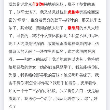
我曾见过北京
什刹海
拂地的绿杨，脱不了鹅黄的底
子，似乎太淡了。我又曾见过杭州
虎跑寺
旁高峻而深
密的“绿壁”，重叠着无穷的碧草与绿叶的，那又似乎太
浓了。其余呢，西湖的波太明了，
秦淮河
的水又太暗
了。可爱的，我将什么来比拟你呢？我怎么比拟得出
呢？大约潭是很深的、故能蕴蓄着这样奇异的绿；仿
佛蔚蓝的天融了一块在里面似的，这才这般的鲜润
呀。——那醉人的绿呀！我若能裁你以为带，我将赠
给那轻盈的舞女；她必能临风飘举了。我若能挹你以
为眼，我将赠给那善歌的盲妹；她必明眸善睐了。我
舍不得你;我怎舍得你呢？我用手拍着你，抚摩着你，
如同一个十二三岁的小姑娘。我又掬你入口，便是吻
着她了。我送你一个名字，我从此叫你“女儿绿”，好
么？