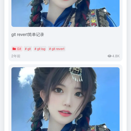
git revert简单记录
Git
# git
# git log
# git revert
2年前
4.8K