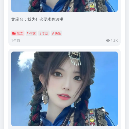
龙应台：我为什么要求你读书
散文
# 作家
# 学历
# 快乐
1年前
4.2K