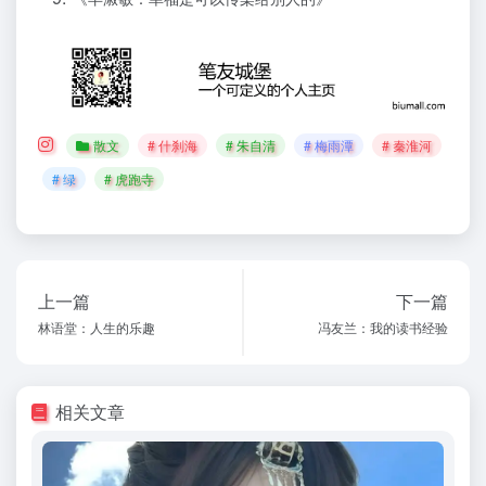
散文
# 什刹海
# 朱自清
# 梅雨潭
# 秦淮河
# 绿
# 虎跑寺
上一篇
下一篇
林语堂：人生的乐趣
冯友兰：我的读书经验
相关文章