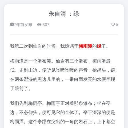
朱自清 ：绿
7年前发布
307
0
我第二次到仙岩的时候，我惊诧于
梅雨潭
的
绿
了。
梅雨潭是一个瀑布潭。仙岩有三个瀑布，梅雨瀑最
低。走到山边，便听见哗哗哗哗的声音；抬起头，镶
在两条湿湿的黑边儿里的，一带白而发亮的水便呈现
于眼前了。
我们先到梅雨亭。梅雨亭正对着那条瀑布；坐在亭
边，不必仰头，便可见它的全体了。亭下深深的便是
梅雨潭。这个亭踞在突出的一角的岩石上，上下都空