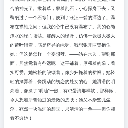
合的神光了。揪着草，攀着乱石，小心探身下去，又
鞠躬过了一个石穹门，便到了汪汪一碧的潭边了。瀑
布在襟袖之间；但我的心中已没有瀑布了。我的心随
潭水的绿而摇荡。那醉人的绿呀，仿佛一张极大极大
的荷叶铺着，满是奇异的绿呀。我想张开两臂抱住
她；但这是怎样一个妄想呀。——站在水边，望到那
面，居然觉着有些远呢！这平铺着，厚积着的绿，着
实可爱。她松松的皱缬着，像少妇拖着的裙幅；她轻
轻的摆弄着，像跳动的初恋的处女的心；她滑滑的明
亮着，像涂了“明油”一般，有鸡蛋清那样软，那样嫩，
令人想着所曾触过的最嫩的皮肤；她又不杂些儿尘
滓，宛然一块温润的碧玉，只清清的一色——但你却
看不透她！