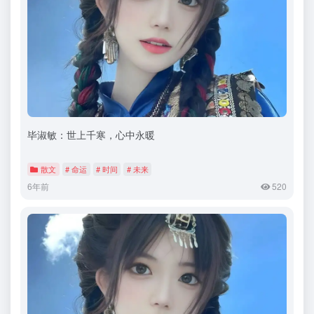
毕淑敏：世上千寒，心中永暖
散文
# 命运
# 时间
# 未来
6年前
520