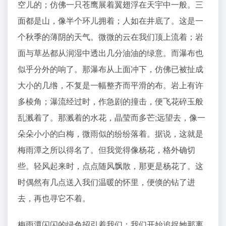
空儿的；仿佛一只苍鹰展着翼翅浮在天宇中一般。三
面都是山，像半个环儿拥着；人如在井底了。这是一
个秋季的薄阴的天气。微微的云在我们顶上流着；岩
面与草丛都从润湿中透出几分油油的绿意。而瀑布也
似乎分外的响了。那瀑布从上面冲下，仿佛已被扯成
大小的几绺，不复是一幅整齐而平滑的布。岩上有许
多棱角；瀑流经过时，作急剧的撞击，便飞花碎玉般
乱溅着了。那溅着的水花，晶莹而多芒;远望去，像一
朵朵小小的白梅，微雨似的纷纷落着。据说，这就是
梅雨潭之所以得名了。但我觉得像杨花，格外确切
些。轻风起来时，点点随风飘散，那更是杨花了。这
时偶然有几点送入我们温暖的怀里，便倏的钻了进
去，再也寻它不着。
梅雨潭闪闪的绿色招引着我们；我们开始追捉她那离