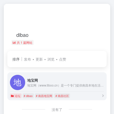
dibao
共 1 篇网站
排序
发布
更新
浏览
点赞
地宝网
地宝网（www.tiboo.cn）是一个专门提供南昌本地生活、消费信息和情感交流的网上生活家园。专注南昌城市百姓生活，让百姓享受时尚生活乐趣。
论坛
# dibao
# 南昌地宝网
# 南昌社区
没有了