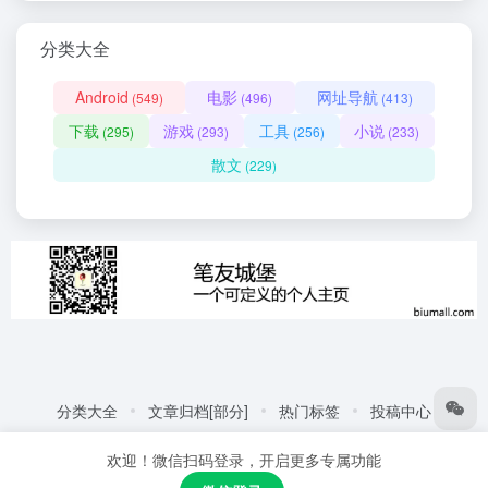
分类大全
Android
电影
网址导航
(549)
(496)
(413)
下载
游戏
工具
小说
(295)
(293)
(256)
(233)
散文
(229)
分类大全
文章归档[部分]
热门标签
投稿中心
友情链接:
自动化商城
热门标签
更多链接
欢迎！微信扫码登录，开启更多专属功能
Copyright © 2026
笔友城堡 - 阅读是一种生活方式
赣ICP备