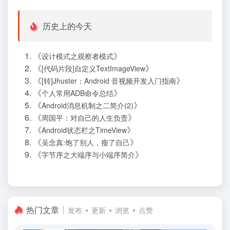
历史上的今天
《
》
设计模式之观察者模式
《
》
[代码片段]自定义TextImageView
《
》
[转]Jhuster：Android 音视频开发入门指南
《
》
个人常用ADB命令总结
《
》
Android消息机制之二简介(2)
《
》
周国平：对自己的人生负责
《
》
Android状态栏之TimeView
《
》
吴念真:饱了别人，瘦了自己
《
》
字节序之大端序与小端序简介
热门文章
发布
更新
浏览
点赞