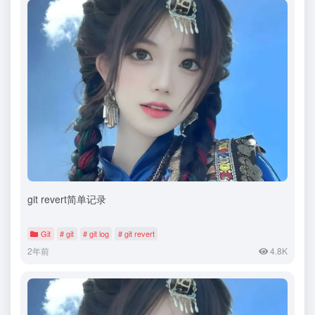
git revert简单记录
Git
# git
# git log
# git revert
2年前
4.8K