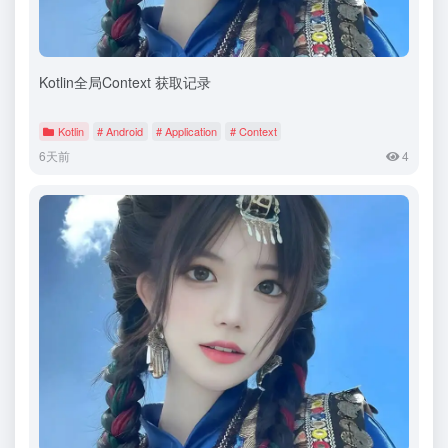
Kotlin全局Context 获取记录
Kotlin
# Android
# Application
# Context
6天前
4