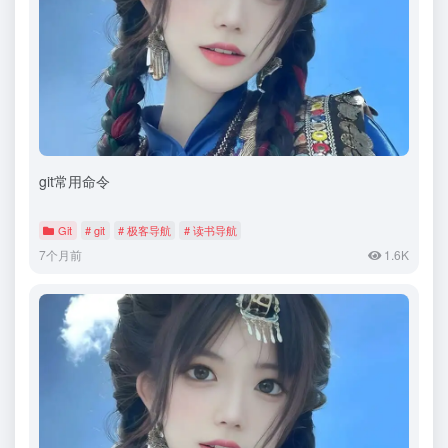
git常用命令
Git
# git
# 极客导航
# 读书导航
7个月前
1.6K