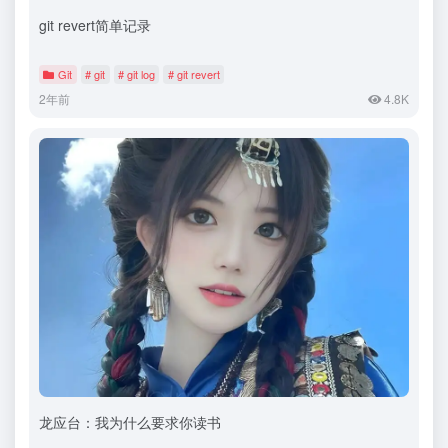
git revert简单记录
Git
# git
# git log
# git revert
2年前
4.8K
龙应台：我为什么要求你读书