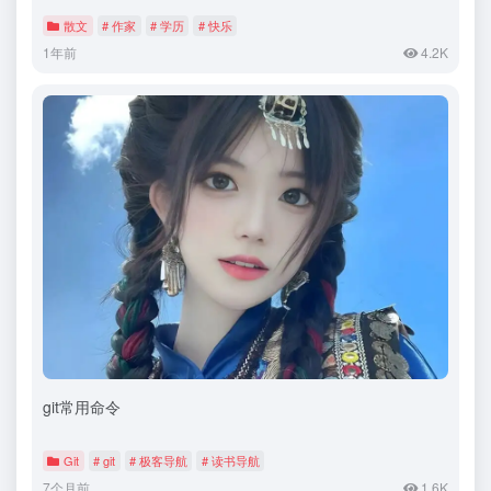
散文
# 作家
# 学历
# 快乐
1年前
4.2K
git常用命令
Git
# git
# 极客导航
# 读书导航
7个月前
1.6K