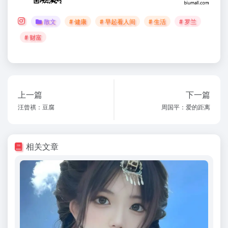
散文
# 健康
# 早起看人间
# 生活
# 罗兰
# 财富
上一篇
下一篇
汪曾祺：豆腐
周国平：爱的距离
相关文章