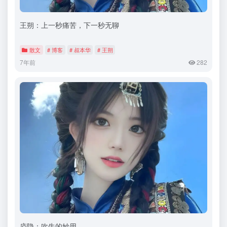
王朔：上一秒痛苦，下一秒无聊
散文
# 博客
# 叔本华
# 王朔
7年前
282
庐隐：吹牛的妙用