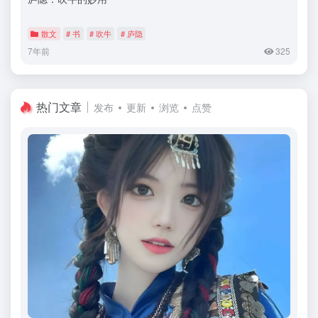
散文
# 书
# 吹牛
# 庐隐
7年前
325
热门文章
发布
更新
浏览
点赞