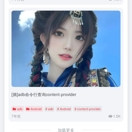
[摘]adb命令行查询content-provider
adb
Android
# adb
# Android
# content-provider
7年前
1.5K
加载更多