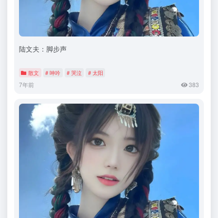
陆文夫：脚步声
散文
# 呻吟
# 哭泣
# 太阳
7年前
383