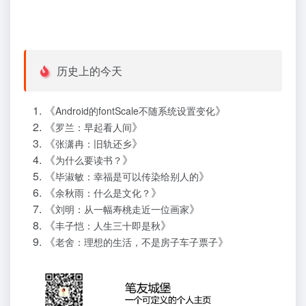
历史上的今天
《
》
Android的fontScale不随系统设置变化
《
》
罗兰：早起看人间
《
》
张潇冉：旧轨还乡
《
》
为什么要读书？
《
》
毕淑敏：幸福是可以传染给别人的
《
》
余秋雨：什么是文化？
《
》
刘明：从一幅寿桃走近一位画家
《
》
丰子恺：人生三十即是秋
《
》
老舍：理想的生活，不是房子车子票子