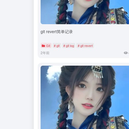
git revert简单记录
Git
# git
# git log
# git revert
2年前