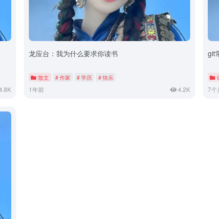
龙应台：我为什么要求你读书
gi
散文
# 作家
# 学历
# 快乐
4.8K
1年前
4.2K
7个