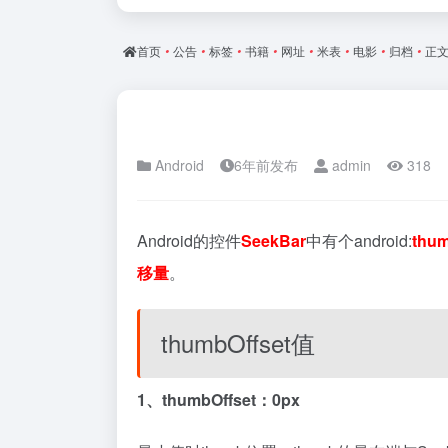
首页
•
公告
•
标签
•
书籍
•
网址
•
米表
•
电影
•
归档
•
正
Android
6年前发布
admin
318
Android的控件
SeekBar
中有个android:
thum
移量
。
thumbOffset值
1、thumbOffset：0px