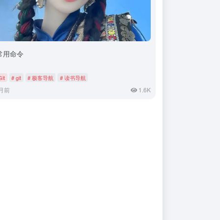
t常用命令
Git
# git
# 极客导航
# 读书导航
月前
1.6K