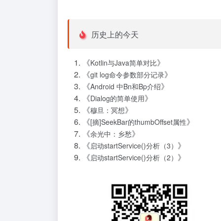
历史上的今天
《
》
Kotlin与Java简单对比
《
》
git log命令参数部分记录
《
》
Android 中Bn和Bp介绍
《
》
Dialog的简单使用
《
》
穆旦：冥想
《
》
[摘]SeekBar的thumbOffset属性
《
》
余光中：乡愁
《
》
启动startService()分析（3）
《
》
启动startService()分析（2）