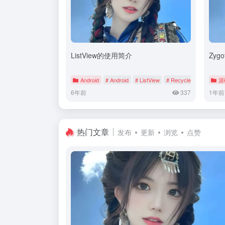
ListView的使用简介
Zyg
Android
# Android
# ListView
# RecyclerView
源
6年前
337
1年前
热门文章
发布
更新
浏览
点赞