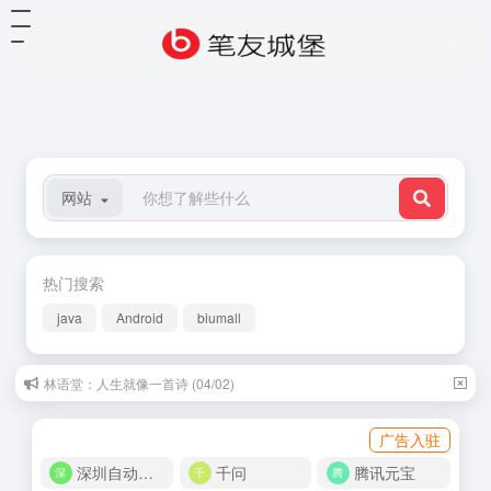
网站
热门搜索
java
Android
biumall
付志勇：故乡 (07/12)
广告入驻
深圳自动化商城
千问
腾讯元宝