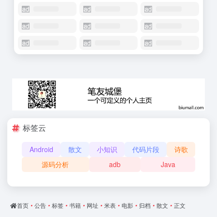
标签云
Android
散文
小知识
代码片段
诗歌
源码分析
adb
Java
首页
•
公告
•
标签
•
书籍
•
网址
•
米表
•
电影
•
归档
•
散文
•
正文