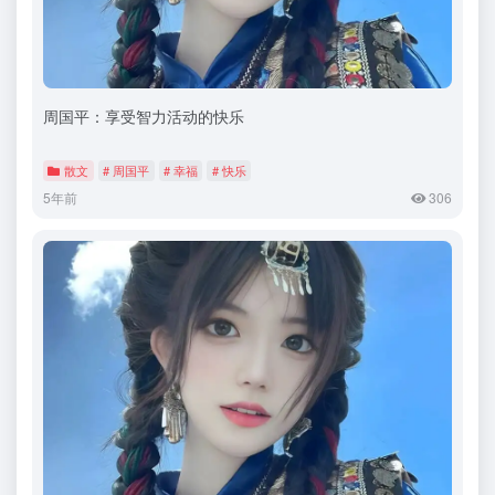
周国平：享受智力活动的快乐
散文
# 周国平
# 幸福
# 快乐
5年前
306