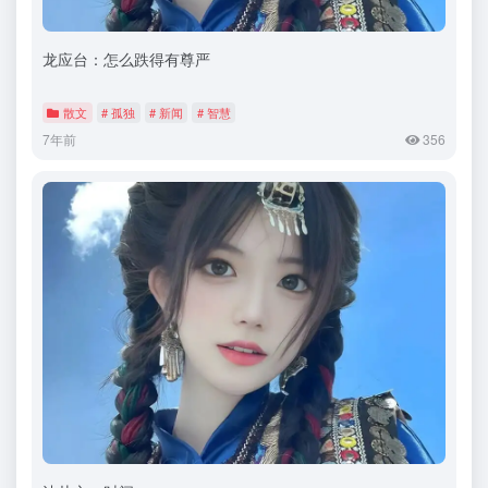
龙应台：怎么跌得有尊严
散文
# 孤独
# 新闻
# 智慧
7年前
356