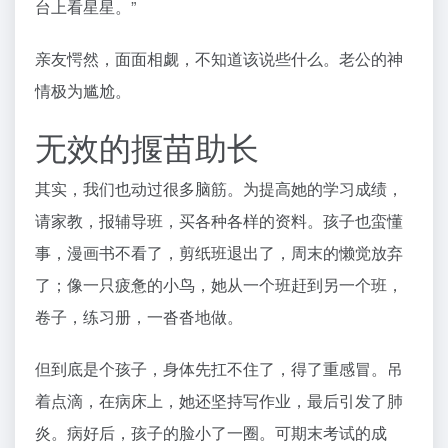
台上看星星。”
亲友愕然，面面相觑，不知道该说些什么。老公的神
情极为尴尬。
无效的揠苗助长
其实，我们也动过很多脑筋。为提高她的学习成绩，
请家教，报辅导班，买各种各样的资料。孩子也蛮懂
事，漫画书不看了，剪纸班退出了，周末的懒觉放弃
了；像一只疲惫的小鸟，她从一个班赶到另一个班，
卷子，练习册，一沓沓地做。
但到底是个孩子，身体先扛不住了，得了重感冒。吊
着点滴，在病床上，她还坚持写作业，最后引发了肺
炎。病好后，孩子的脸小了一圈。可期末考试的成