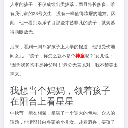
人家的孩子，不仅成绩出类拔萃，而且特长多多。唯
有我们家的23号女生，没有一样值得炫耀的地方。因
此，他一看到娱乐节目那些才艺非凡的孩子，就羡慕
得两眼放光。
后来，看到一则９岁孩子上大学的报道，他很受伤地
问女儿：“孩子，你怎么就不是个
神童
呢？”女儿说：
“因为我爸爸不是神父啊！”老公无言以对，我不禁笑出
声来。
我想当个妈妈，领着孩子
在阳台上看星星
中秋节，亲友相聚，坐满了一个宽大的包厢。众人的
话题，也渐渐转向各家的小儿女。趁着酒兴，要孩子