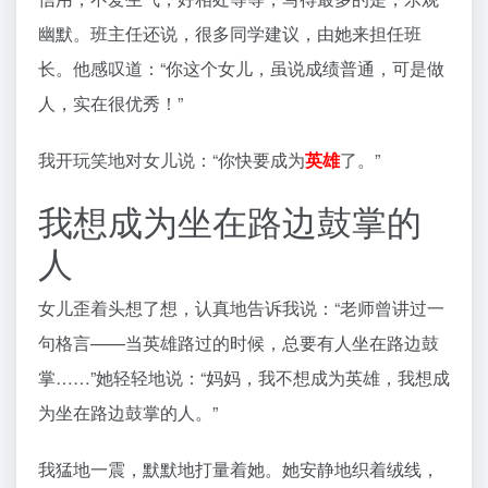
幽默。班主任还说，很多同学建议，由她来担任班
长。他感叹道：“你这个女儿，虽说成绩普通，可是做
人，实在很优秀！”
我开玩笑地对女儿说：“你快要成为
英雄
了。”
我想成为坐在路边鼓掌的
人
女儿歪着头想了想，认真地告诉我说：“老师曾讲过一
句格言——当英雄路过的时候，总要有人坐在路边鼓
掌……”她轻轻地说：“妈妈，我不想成为英雄，我想成
为坐在路边鼓掌的人。”
我猛地一震，默默地打量着她。她安静地织着绒线，