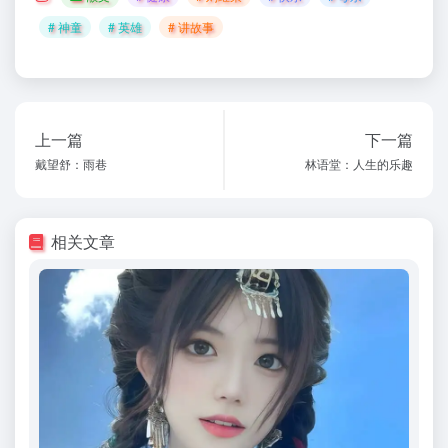
# 神童
# 英雄
# 讲故事
上一篇
下一篇
戴望舒：雨巷
林语堂：人生的乐趣
相关文章