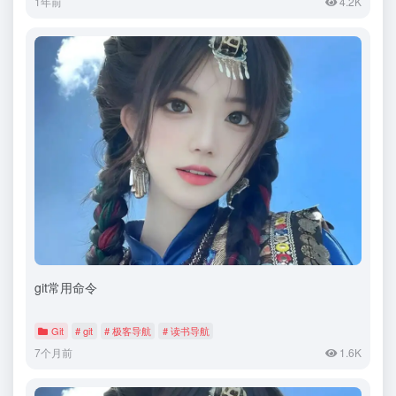
1年前
4.2K
git常用命令
Git
# git
# 极客导航
# 读书导航
7个月前
1.6K