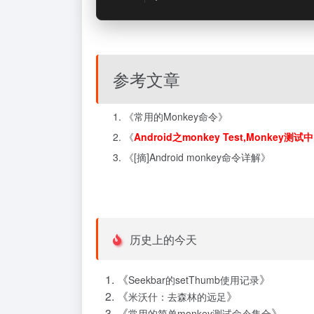
参考文章
《
常用的Monkey命令
》
《
Android之monkey Test,Monk
《
[摘]Android monkey命令详解
》
历史上的今天
《
》
Seekbar的setThumb使用记录
《
》
米沃什：去森林的远足
《
》
常用的简单monkey测试命令集合