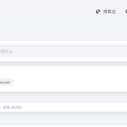
博客志
biumall
借我 (06/08)