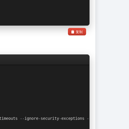
复制
timeouts 
--
ignore
-
security
-
exceptions 
--
monitor
-
native
-
c