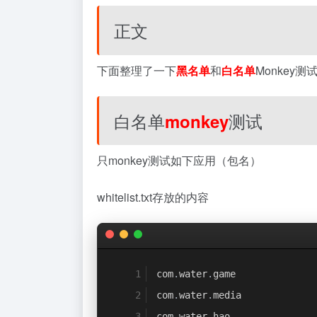
正文
下面整理了一下
黑名单
和
白名单
Monkey测
白名单
测试
monkey
只monkey测试如下应用（包名）
whitelist.txt存放的内容
com
.
water
.
game
com
.
water
.
media
com
.
water
.
hao