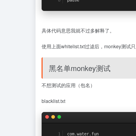
pause
具体代码意思我就不过多解释了。
使用上面whitelist.txt过滤后，mo
黑名单monkey测试
不想测试的应用（包名）
blacklist.txt
com
.
water
.
fun