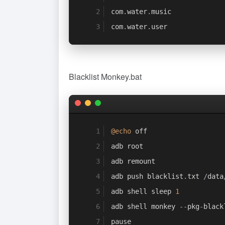
com
.
water
.
music
com
.
water
.
user
Blacklist Monkey.bat
@echo
 off
adb root
adb remount
adb push blacklist
.
txt 
/
data
adb shell sleep 
1
adb shell monkey 
--
pkg
-
black
pause