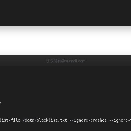
版权所有@biumall.com
/
list
-
file 
/
data
/
blacklist
.
txt 
--
ignore
-
crashes 
--
ignore
-