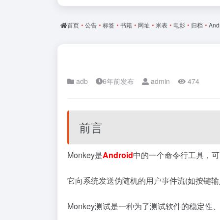
首页
•
公告
•
标签
•
书籍
•
网址
•
米表
•
电影
•
归档
•
And
adb
6年前发布
admin
474
前言
Monkey是
Android
中的一个命令行工具，可
它向系统发送伪随机的用户事件流(如按键
Monkey测试是一种为了测试软件的稳定