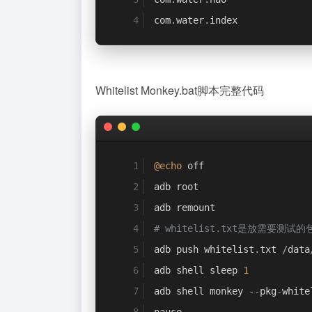
com
.
water
.
index
Whitelist Monkey.bat脚本完整代码
@echo
 off
adb root
adb remount
# whitelist.txt是放需要测试
adb push whitelist
.
txt 
/
data
adb shell sleep 
1
adb shell monkey 
--
pkg
-
white