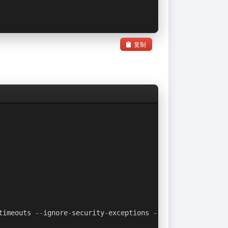
复制
timeouts 
--
ignore
-
security
-
exceptions 
--
monitor
-
native
-
c