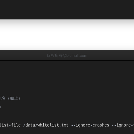
版权所有@biumall.com
的包名（如上）
/
list
-
file 
/
data
/
whitelist
.
txt 
--
ignore
-
crashes 
--
ignore
-