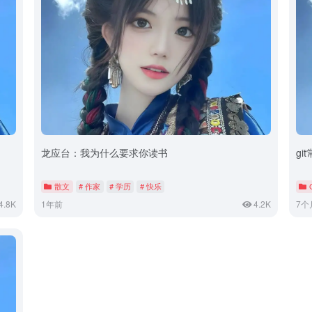
龙应台：我为什么要求你读书
gi
散文
# 作家
# 学历
# 快乐
4.8K
1年前
4.2K
7个