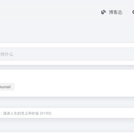
博客志
biumall
：漫谈人生的意义和价值 (01/03)