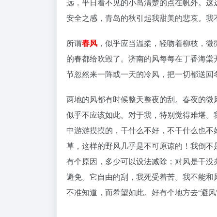
远，平日看不见的小岛清楚的点在帆外。这
安全之感，青岛的秋引起我甜美的悲哀。我
所谓
春风
，似乎应当温柔，轻吻着柳枝，微
的春都给吹毁了。济南的风每每在丁香海棠
节忽然来一阵或一天的冷风，把一切都送回
两地的风都有时候整天整夜的刮。春夜的微
似乎不应该如此。对于我，特别觉得难堪。
中游游摸摸的，干什么不好，不干什么也不
草，这样的野风几乎是不可原谅的！我倒不
有个原因，多少可以设法减除；对风是干没
避免。它自由的刮，我死受着苦。我不能和
不准知道，而希望如此。好有个地方去“避风