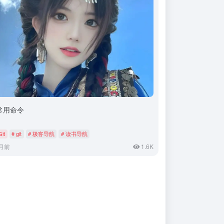
t常用命令
Git
# git
# 极客导航
# 读书导航
月前
1.6K