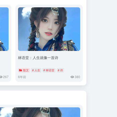
林语堂：人生就像一首诗
散文
# 人生
# 林语堂
# 诗
267
6年前
380