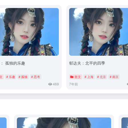
 ： 孤独的乐趣
郁达夫：北平的四季
文
# 乐趣
# 孤独
# 思考
散文
# 上海
# 北京
# 南京
469
7年前