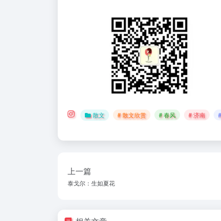
散文
# 散文欣赏
# 春风
# 济南
上一篇
泰戈尔：生如夏花