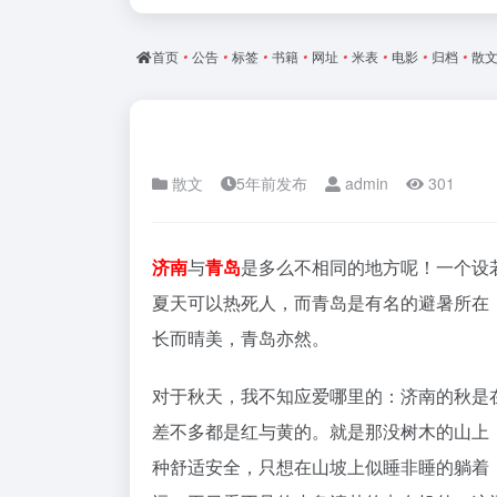
首页
•
公告
•
标签
•
书籍
•
网址
•
米表
•
电影
•
归档
•
散
散文
5年前发布
admin
301
济南
与
青岛
是多么不相同的地方呢！一个设
夏天可以热死人，而青岛是有名的避暑所在
长而晴美，青岛亦然。
对于秋天，我不知应爱哪里的：济南的秋是
差不多都是红与黄的。就是那没树木的山上
种舒适安全，只想在山坡上似睡非睡的躺着，