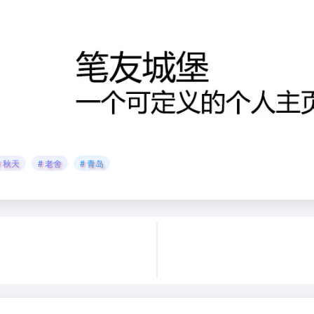
# 秋天
# 老舍
# 青岛