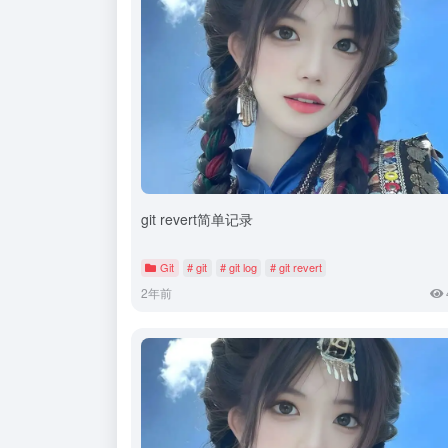
git revert简单记录
Git
# git
# git log
# git revert
2年前