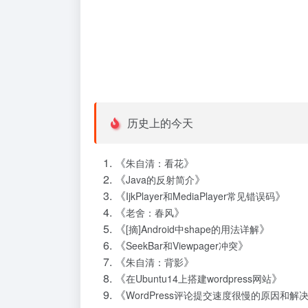
历史上的今天
《
》
朱自清：看花
《
》
Java的反射简介
《
》
IjkPlayer和MediaPlayer常见错误码
《
》
老舍：春风
《
》
[摘]Android中shape的用法详解
《
》
SeekBar和Viewpager冲突
《
》
朱自清：背影
《
》
在Ubuntu14上搭建wordpress网站
《
WordPress评论提交速度很慢的原因和解