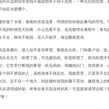
远到天边的绿水使我不愿思想而不得不思想；一种无目的思虑，
不知应当爱哪个。
微吹皱了水面，偷偷的传送花香，同情的轻轻掀起禽鸟的羽毛。
开花的时候把天刮黄，什么也看不见，连花都埋在黄暗中；青岛
冬天去，棉衣不敢脱，花儿不敢开，海边翻着愁浪。
风送来雁叫，使人似乎多些希望。整夜的大风，门响窗户动，使
我生在北方，听惯了风，可也最怕风。听是听惯了，因为听惯才
好。它常常打断我的希望：听见风响，我懒得出门，觉得寒冷，
是个弱不禁风的人，虽然身体不很足壮。我能受苦，只是受不住
办法。总不在一个地方，到处随时使我的脑子晃动，像怒海上的
风去讲理或吵架。单单在春天刮这样的风！可是跟谁讲理去呢？
”呀！