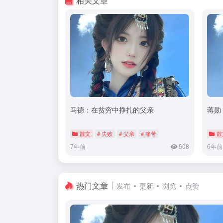
相关文章
马德：在贫穷中挣扎的父亲
蒋勋
散文
# 失败
# 父亲
# 痛苦
散
7年前
508
6年前
热门文章
发布
更新
浏览
点赞