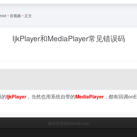
roid
•
音视频
•
正文
IjkPlayer和MediaPlayer常见错误码
源的
IjkPlayer
，当然也用系统自带的
MediaPlayer
，都有回调onEr
版权所有@biumall.com