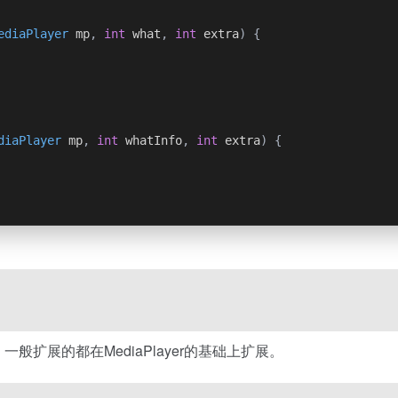
ediaPlayer
 mp
,
int
 what
,
int
 extra
)
{
diaPlayer
 mp
,
int
 whatInfo
,
int
 extra
)
{
，一般扩展的都在MediaPlayer的基础上扩展。