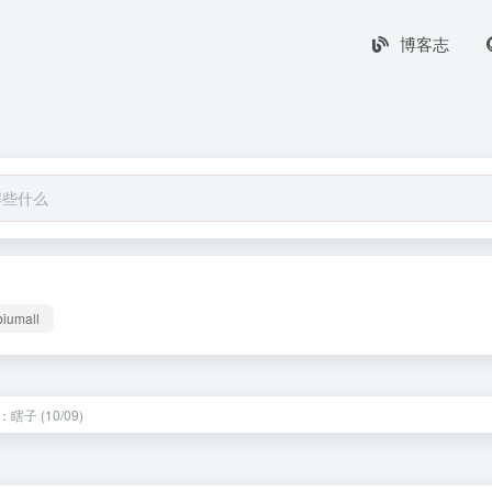
博客志
biumall
瞎子 (10/09)