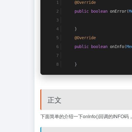
@Override
public
boolean
 onError
(
M
}
@Override
public
boolean
 onInfo
(
Me
}
正文
下面简单的介绍一下onInfo()回调的INFO码