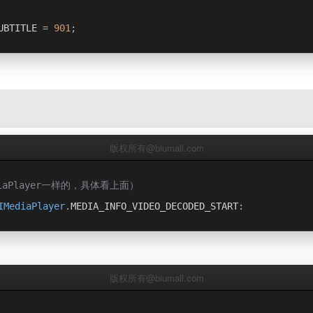
UBTITLE 
=
901
;
D_OUT 
=
902
;
版权所有@biumall.com
aPlayer一样的，具体看上面）
IMediaPlayer
.
MEDIA_INFO_VIDEO_DECODED_START
:
版权所有@biumall.com