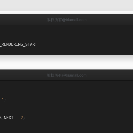
版权所有@biumall.com
_RENDERING_START
版权所有@biumall.com
1
;
S_NEXT 
=
2
;