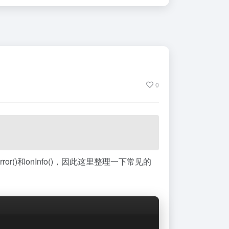
0
ror()和onInfo()，因此这里整理一下常见的