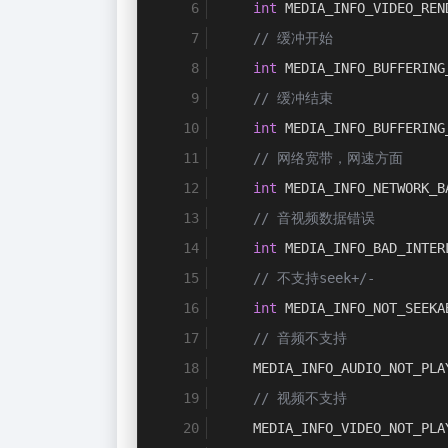
int
 MEDIA_INFO_VIDEO_REN
// 缓冲开始
int
 MEDIA_INFO_BUFFERING
// 缓冲结束
int
 MEDIA_INFO_BUFFERING
// 网络宽带，网速方面
int
 MEDIA_INFO_NETWORK_B
// 音视频数据错误
int
 MEDIA_INFO_BAD_INTER
// 不支持seek+/-
int
 MEDIA_INFO_NOT_SEEKA
// 音频不支持
    MEDIA_INFO_AUDIO_NOT_PLA
// 视频不支持
    MEDIA_INFO_VIDEO_NOT_PLA