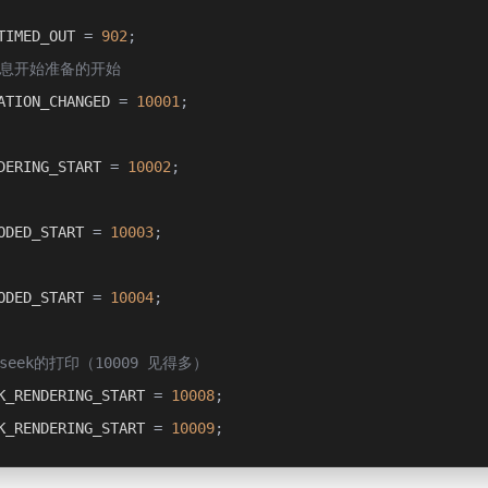
TIMED_OUT 
=
902
;
信息开始准备的开始
ATION_CHANGED 
=
10001
;
DERING_START 
=
10002
;
ODED_START 
=
10003
;
ODED_START 
=
10004
;
前seek的打印（10009 见得多）
K_RENDERING_START 
=
10008
;
K_RENDERING_START 
=
10009
;