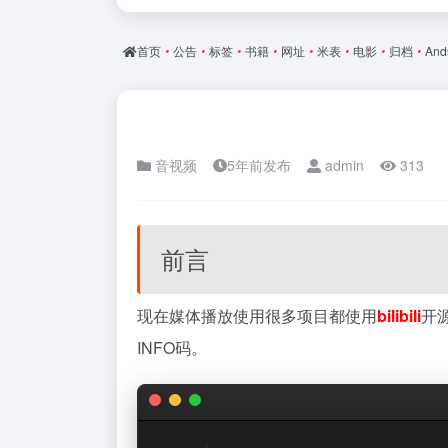
首页
•
公告
•
标签
•
书籍
•
网址
•
米表
•
电影
•
归档
•
And
音视频
5年前发布
admin
313
前言
现在媒体播放使用很多项目都使用
bilibili
开
INFO码。