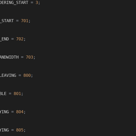
DERING_START 
=
3
;
_START 
=
701
;
_END 
=
702
;
ANDWIDTH 
=
703
;
LEAVING 
=
800
;
BLE 
=
801
;
YING 
=
804
;
YING 
=
805
;