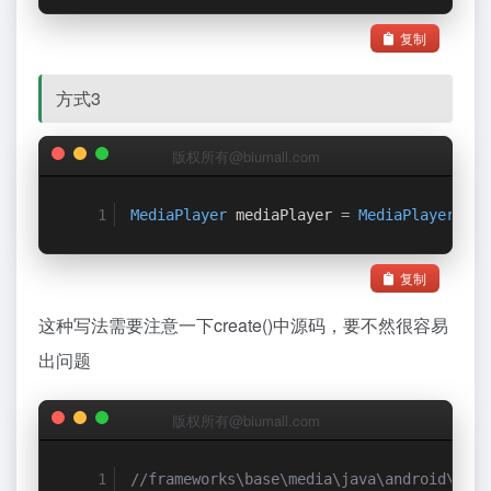
复制
方式3
版权所有@biumall.com
MediaPlayer
 mediaPlayer 
=
MediaPlayer
.
cre
复制
这种写法需要注意一下create()中源码，要不然很容易
出问题
版权所有@biumall.com
//frameworks\base\media\java\android\medi