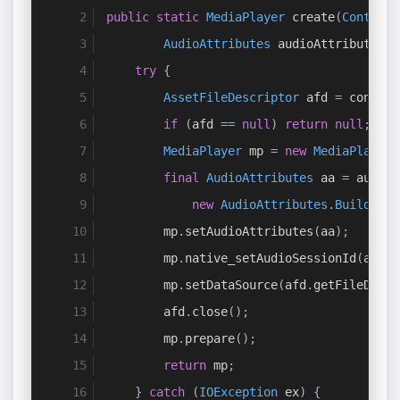
public
static
MediaPlayer
 create
(
Context
 
AudioAttributes
 audioAttributes
,
try
{
AssetFileDescriptor
 afd 
=
 context
if
(
afd 
==
null
)
return
null
;
MediaPlayer
 mp 
=
new
MediaPlayer
(
final
AudioAttributes
 aa 
=
 audioA
new
AudioAttributes
.
Builder
()
        mp
.
setAudioAttributes
(
aa
);
        mp
.
native_setAudioSessionId
(
audio
        mp
.
setDataSource
(
afd
.
getFileDescr
        afd
.
close
();
        mp
.
prepare
();
return
 mp
;
}
catch
(
IOException
 ex
)
{