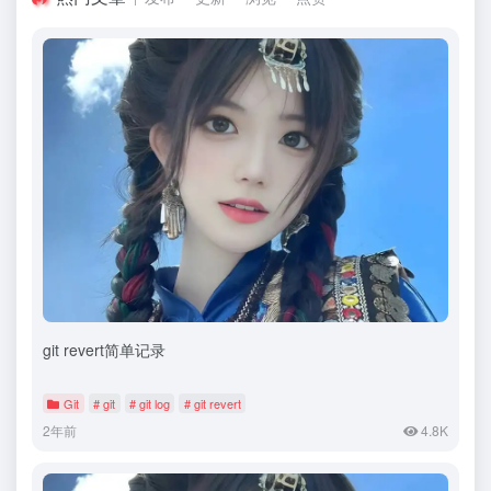
git revert简单记录
Git
# git
# git log
# git revert
2年前
4.8K