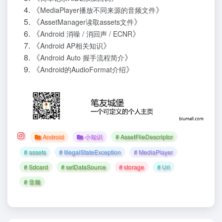
《
》
MediaPlayer播放不同来源的音频文件
《
》
AssetManager读取assets文件
《
》
Android 消噪 / 消回声 / ECNR
《
》
Android AP相关知识
《
》
Android Auto 握手流程简介
《
》
Android的AudioFormat介绍
Android
小知识
# AssetFileDescriptor
# assets
# IllegalStateException
# MediaPlayer
# Sdcard
# setDataSource
# storage
# Uri
# 音频