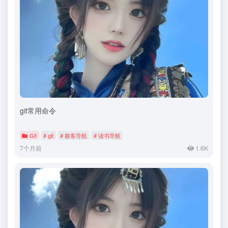
git常用命令
Git
# git
# 极客导航
# 读书导航
7个月前
1.6K