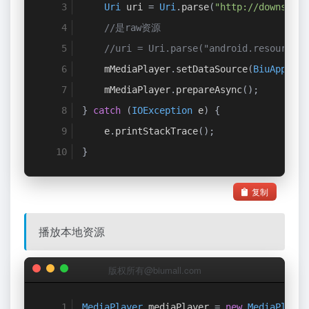
Uri
 uri 
=
Uri
.
parse
(
"http://downsc.ch
//是raw资源
//uri = Uri.parse("android.resource:/
    mMediaPlayer
.
setDataSource
(
BiuApp
.
get
    mMediaPlayer
.
prepareAsync
();
}
catch
(
IOException
 e
)
{
    e
.
printStackTrace
();
}
复制
播放本地资源
版权所有@biumall.com
MediaPlayer
 mediaPlayer 
=
new
MediaPlayer