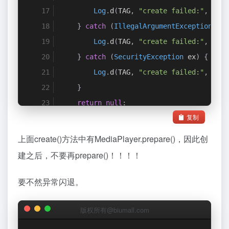
Log
.
d
(
TAG
,
"create failed:"
,
 ex
);
}
catch
(
IllegalArgumentException
 ex
)
Log
.
d
(
TAG
,
"create failed:"
,
 ex
);
}
catch
(
SecurityException
 ex
)
{
Log
.
d
(
TAG
,
"create failed:"
,
 ex
);
}
return
null
;
复制
}
上面create()方法中有MediaPlayer.prepare()，因此创
建之后，不要再prepare()！！！！
要不然异常闪退。
版权所有@biumall.com