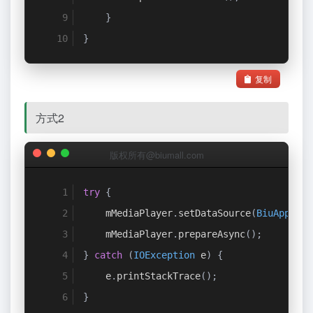
}
}
复制
方式2
版权所有@biumall.com
try
{
    mMediaPlayer
.
setDataSource
(
BiuApp
.
get
    mMediaPlayer
.
prepareAsync
();
}
catch
(
IOException
 e
)
{
    e
.
printStackTrace
();
}