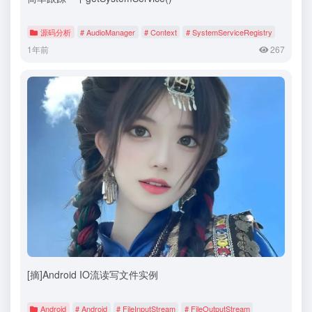
源码分析
# AudioManager
# Context
# SystemServiceRegistry
1年前
267
[摘]Android IO流读写文件实例
Android
# Android
# FileInputStream
# FileOutputStream