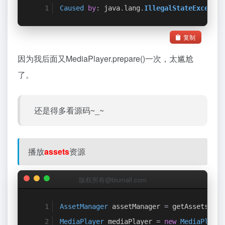
Caused
by
:
 java
.
lang
.
IllegalStateExceptio
复制
因为我后面又MediaPlayer.prepare()一次，太尴尬
了。
还是得多看源码~_~
播放
assets
资源
版权所有@biumall.com
AssetManager
 assetManager 
=
 getAssets
();
MediaPlayer
 mediaPlayer 
=
new
MediaPlayer