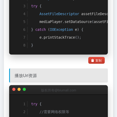
try
{
AssetFileDescriptor
 assetFileDescript
    mediaPlayer
.
setDataSource
(
assetFileDe
}
catch
(
IOException
 e
)
{
    e
.
printStackTrace
();
}
复制
播放Uri资源
版权所有@biumall.com
try
{
//需要网络权限等