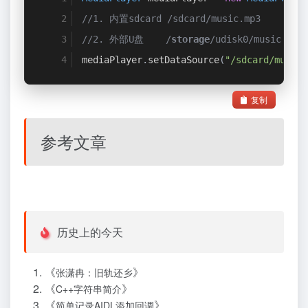
//1. 内置sdcard /sdcard/music.mp3
//2. 外部U盘    /
storage
/udisk0/music.mp3
mediaPlayer
.
setDataSource
(
"/sdcard/music.
复制
参考文章
历史上的今天
《
》
张潇冉：旧轨还乡
《
》
C++字符串简介
《
》
简单记录AIDL添加回调