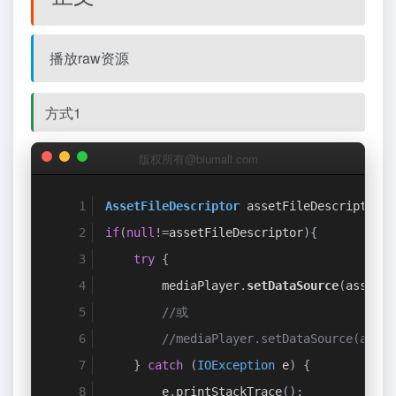
播放raw资源
方式1
版权所有@biumall.com
AssetFileDescriptor
 assetFileDescriptor 
=
if
(
null
!=
assetFileDescriptor
){
try
{
        mediaPlayer
.
setDataSource
(
assetFi
//或
//mediaPlayer.setDataSource(asset
}
catch
(
IOException
 e
)
{
        e
.
printStackTrace
();