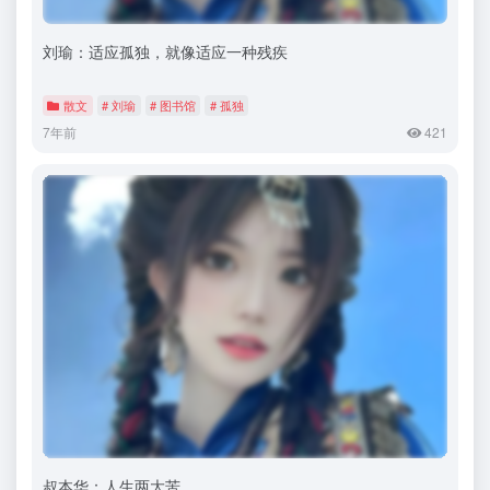
刘瑜：适应孤独，就像适应一种残疾
散文
# 刘瑜
# 图书馆
# 孤独
7年前
421
叔本华：人生两大苦