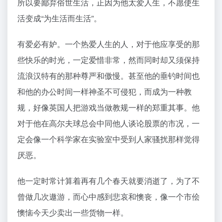
所以要鄙弃俗世生活，正因为他太爱人生，不愿使生
活变成“为生活而生活”。
有爱必有妒。一个热爱人生的人，对于他应享受的那
些快乐的时光，一定爱惜非常，然而同时却又须保持
流浪汉特有的那种尊严和傲慢。甚至他的垂钓时间也
和他的办公时间一样神圣不可侵犯，而成为一种教
规，好像英国人把游戏当做教规一样的郑重其事。他
对于他在高尔夫球总会中同他人谈论股票的市况，一
定会像一个科学家在实验室中受到人家骚扰那样觉得
厌恶。
他一定时常计算着再有几个春天就要消逝了，为了不
曾做几次遨游，而心中感到悲哀和懊丧，像一个市侩
懊恼今天少卖出一些货物一样。