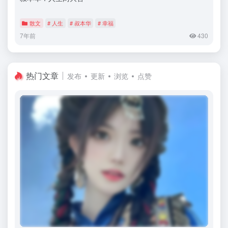
散文
# 人生
# 叔本华
# 幸福
7年前
430
热门文章
发布
更新
浏览
点赞