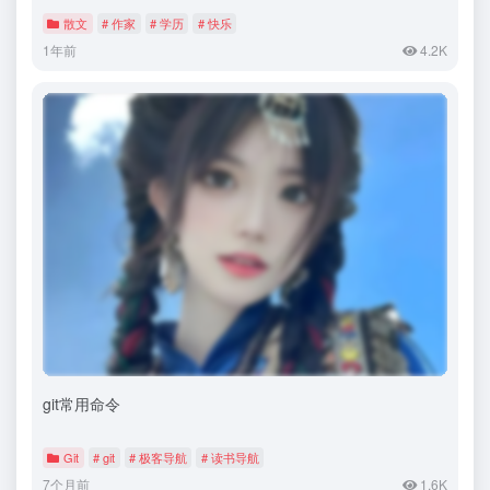
散文
# 作家
# 学历
# 快乐
1年前
4.2K
git常用命令
Git
# git
# 极客导航
# 读书导航
7个月前
1.6K