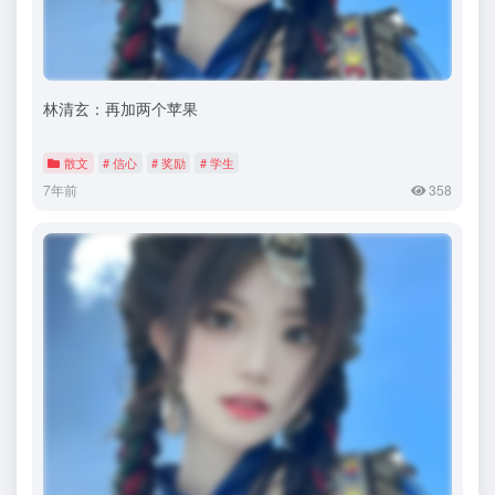
林清玄：再加两个苹果
散文
# 信心
# 奖励
# 学生
7年前
358