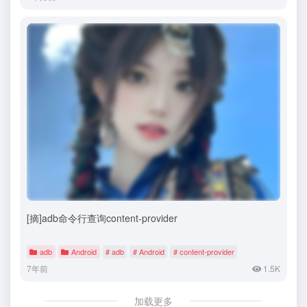
[摘]adb命令行查询content-provider
adb
Android
# adb
# Android
# content-provider
7年前
1.5K
加载更多