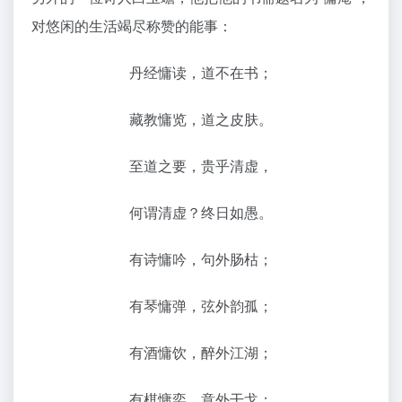
对悠闲的生活竭尽称赞的能事：
丹经慵读，道不在书；
藏教慵览，道之皮肤。
至道之要，贵乎清虚，
何谓清虚？终日如愚。
有诗慵吟，句外肠枯；
有琴慵弹，弦外韵孤；
有酒慵饮，醉外江湖；
有棋慵奕，意外干戈；