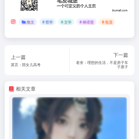
散文
# 哲学
# 文学
# 林语堂
# 生活
下一篇
上一篇
老舍：理想的生活，不是房子车
莫言：陪女儿高考
子票子
相关文章