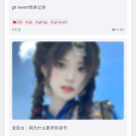
git revert简单记录
Git
# git
# git log
# git revert
2年前
4.8K
龙应台：我为什么要求你读书