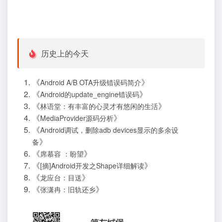
历史上的今天
《
》
Android A/B OTA升级错误码简介
《
》
Android的update_engine错误码
《
》
林语堂：有丰富的心灵才有悠闲的生活
《
》
MediaProvider源码分析
《
Android调试，删除adb devices显示的多余设
》
备
《
》
席慕容 ：盼望
《
》
[摘]Android开发之Shape详细解读
《
》
龙应台：目送
《
》
张潇冉：旧轨还乡