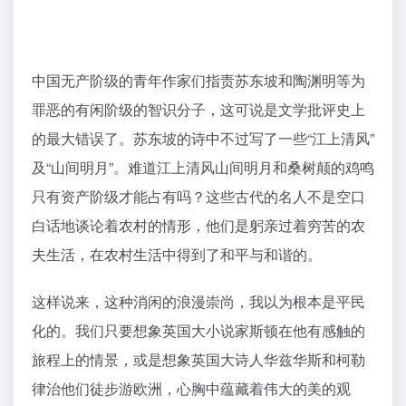
中国无产阶级的青年作家们指责苏东坡和陶渊明等为
罪恶的有闲阶级的智识分子，这可说是文学批评史上
的最大错误了。苏东坡的诗中不过写了一些“江上清风”
及“山间明月”。难道江上清风山间明月和桑树颠的鸡鸣
只有资产阶级才能占有吗？这些古代的名人不是空口
白话地谈论着农村的情形，他们是躬亲过着穷苦的农
夫生活，在农村生活中得到了和平与和谐的。
这样说来，这种消闲的浪漫崇尚，我以为根本是平民
化的。我们只要想象英国大小说家斯顿在他有感触的
旅程上的情景，或是想象英国大诗人华兹华斯和柯勒
律治他们徒步游欧洲，心胸中蕴藏着伟大的美的观