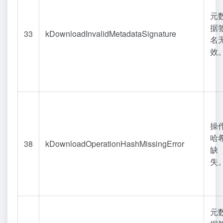
元
据
33
kDownloadInvalidMetadataSignature
名
效
操
哈
38
kDownloadOperationHashMissingError
缺
失
元