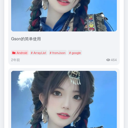
Gson的简单使用
Android
# ArrayList
# fromJson
# google
2年前
464