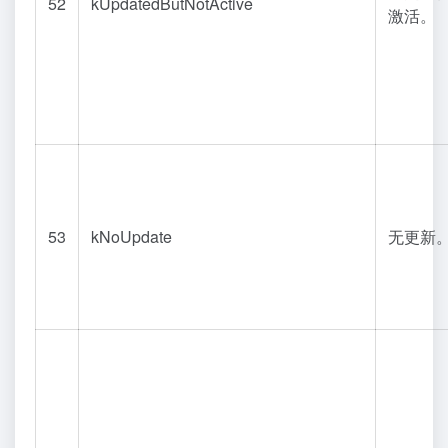
52
kUpdatedButNotActive
激活。
53
kNoUpdate
无更新