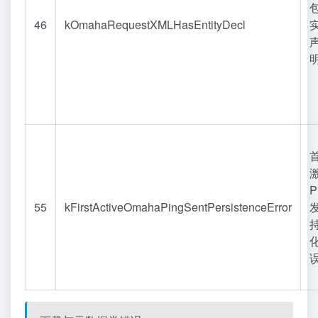
46
kOmahaRequestXMLHasEntityDecl
P
55
kFirstActiveOmahaPingSentPersistenceError