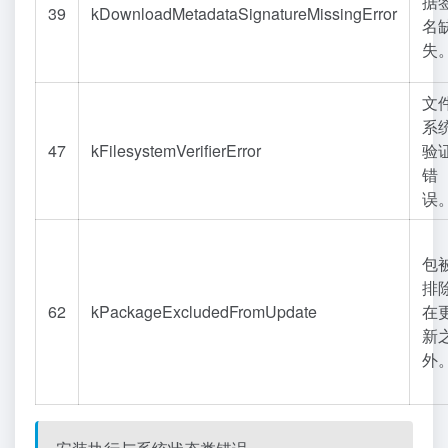
据
39
kDownloadMetadataSignatureMissingError
名
失
文
系
47
kFilesystemVerifierError
验
错
误
包
排
62
kPackageExcludedFromUpdate
在
新
外