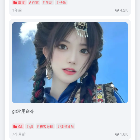
散文
# 作家
# 学历
# 快乐
1年前
4.2K
git常用命令
Git
# git
# 极客导航
# 读书导航
7个月前
1.6K