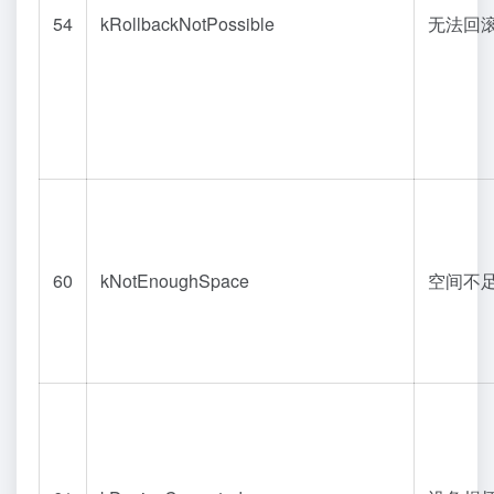
54
kRollbackNotPossible
无法回
60
kNotEnoughSpace
空间不