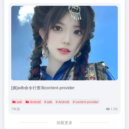
[摘]adb命令行查询content-provider
adb
Android
# adb
# Android
# content-provider
7年前
1.5K
加载更多