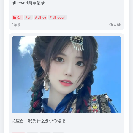
git revert简单记录
Git
# git
# git log
# git revert
2年前
4.8K
龙应台：我为什么要求你读书