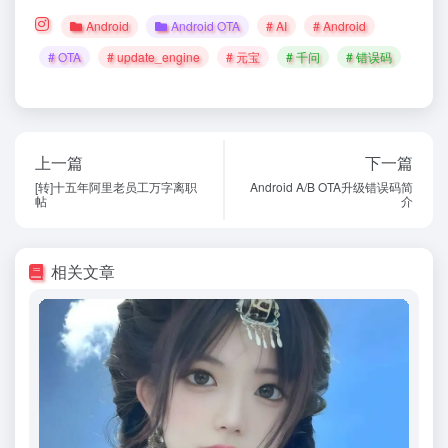
Android
Android OTA
# AI
# Android
# OTA
# update_engine
# 元宝
# 千问
# 错误码
上一篇
下一篇
[转]十五年阿里老员工万字离职
Android A/B OTA升级错误码简
帖
介
相关文章