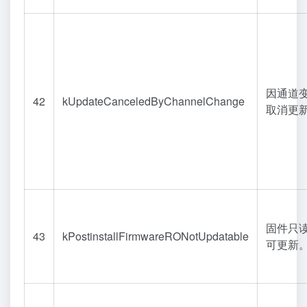
因通道
42
kUpdateCanceledByChannelChange
取消更
固件只
43
kPostinstallFirmwareRONotUpdatable
可更新