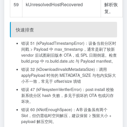
59
kUnresolvedHostRecovered
解析恢
复。
快速排查
错误 51 (kPayloadTimestampError)：设备当前分区时
间戳 > Payload 中 max_timestamp，通常是刷了较新
vendor 后试图刷旧版本 OTA，或 SPL 日期倒退。检查
build.prop
中
ro.build.date.utc
与 Payload manifest。
错误 32 (kDownloadInvalidMetadataSize)：调用
applyPayload
时传的
METADATA_SIZE
与包内实际大
小不一致，常见于 offset/size 填错
错误 47 (kFilesystemVerifierError)：post-install 校验
新系统分区 hash 失败，多见于损坏的 OTA 包或闪存
坏块。
错误 60 (kNotEnoughSpace)：A/B 设备虽有两个
Slot，但仍需临时空间解压，建议保留 ≥ 预留大小 +
payload 解压空间。