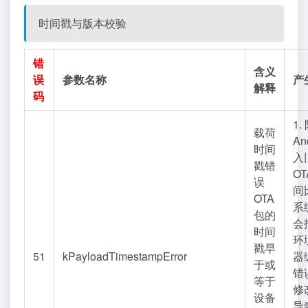
时间戳与版本校验
错
含义
误
参数名称
产
解释
码
1
载荷
An
时间
入
戳错
O
误
间
OTA
系
包的
会
时间
环
戳早
51
kPayloadTimestampError
器
于或
错
等于
修
设备
导