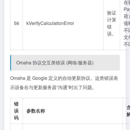
在
Pa
验证
荷
计算
56
kVerifyCalculationError
值
错
不
误。
文
不
Omaha 协议交互类错误 (网络/服务器)
Omaha
是 Google 定义的自动更新协议。这类错误表
示设备在与更新服务器“沟通”时出了问题。
错
误
参数名称
码