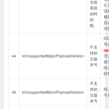
当前
3
系统
试
的时
相
间
且
戳。
内
O
号
不支
up
持的
44
kUnsupportedMajorPayloadVersion
无
主版
发
本号
统
的
不支
持的
同
45
kUnsupportedMinorPayloadVersion
次版
不
本号