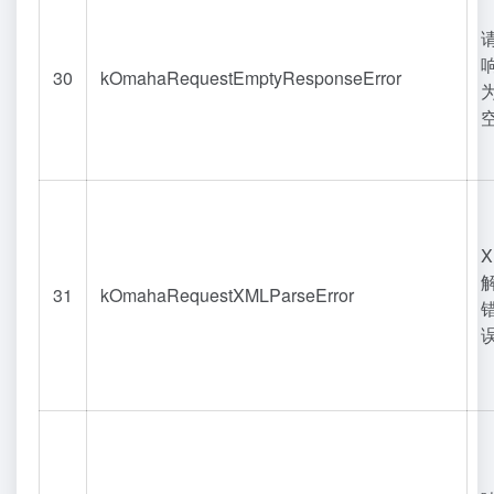
30
kOmahaRequestEmptyResponseError
X
31
kOmahaRequestXMLParseError