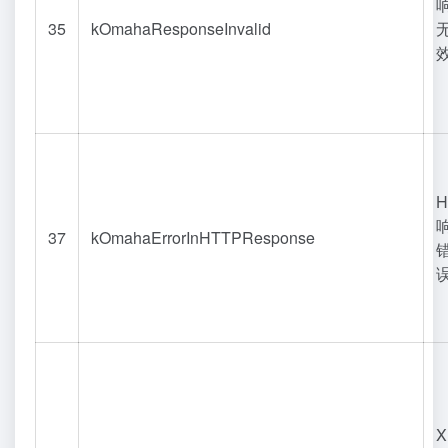
35
kOmahaResponseInvalid
H
37
kOmahaErrorInHTTPResponse
X