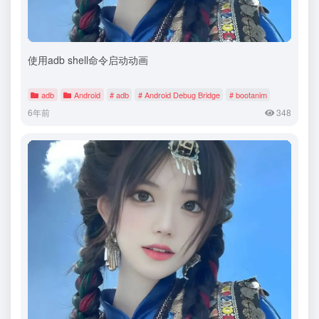
使用adb shell命令启动动画
adb
Android
# adb
# Android Debug Bridge
# bootanim
6年前
348