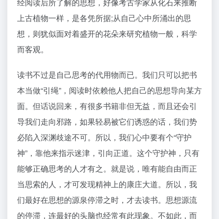
经阅读后所了解的思想，好像考古学家从化石来推断
上古植物一样，是各凭所据;从自己心中所涌出的思
想，则犹似面对着盛开的花朵来研究植物一般，科学
而客观。
读书不过是自己思考的代用物而已。我们只可以把书
本当做“引绳”，阅读时依赖他人把自己的思想导向某方
面。但话说回来，有很多书籍非但无益，而且还会引
导我们走向邪路，如果轻易被它们诱惑的话，我们势
必陷入深渊歧途不可。所以，我们心中要有个“守护
神”，靠他来指示迷津，引向正道。这个守护神，只有
能够正确思考的人才有之。就是说，唯有能自由而正
当思索的人，才可发现精神上的康庄大道。所以，我
们最好在思想的源泉停滞之时，才去读书。思想源流
的停滞，连最好的头脑也经常有此现象。不如此，而