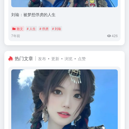
刘瑜：被梦想俘虏的人生
散文
# 人生
# 俘虏
# 刘瑜
7年前
426
热门文章
发布
更新
浏览
点赞