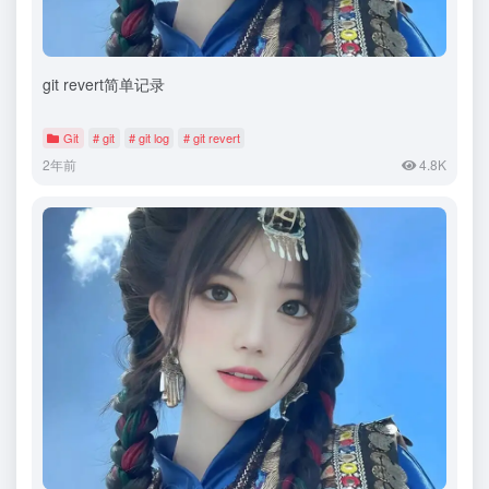
git revert简单记录
Git
# git
# git log
# git revert
2年前
4.8K