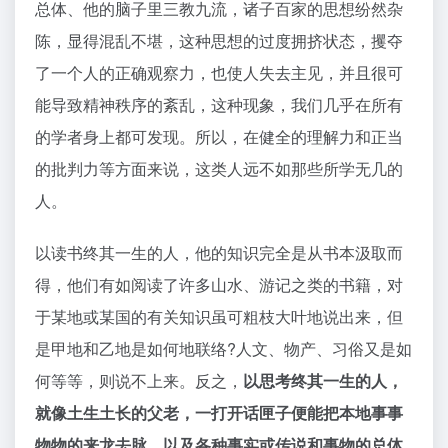
总体、他的脑子里三教九流，诸子百家的思想纷然杂
陈，显得混乱不堪，这种思想的过度拥挤状态，攫夺
了一个人的正确观察力，也使人失去主见，并且很可
能导致精神秩序的紊乱，这种现象，我们几乎在所有
的学者身上都可发现。所以，在健全的理解力和正当
的批判力等方面来说，这类人远不如那些所学无几的
人。
以读书终其一生的人，他的知识完全是从书本汲取而
得，他们有如阅读了许多山水、游记之类的书籍，对
于某地或某国的有关知识虽可粗枝大叶地说出来，但
是甲地和乙地是如何地联络?人文、物产、习俗又是如
何等等，则说不上来。反之，
以思考终其一生的人，
就像土生土长的父老，一打开话匣子便能把本地事事
物物的来龙去脉，以及各种事实或传说和事物的总体