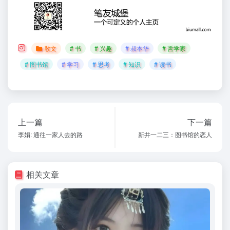
散文
# 书
# 兴趣
# 叔本华
# 哲学家
# 图书馆
# 学习
# 思考
# 知识
# 读书
上一篇
下一篇
李娟: 通往一家人去的路
新井一二三：图书馆的恋人
相关文章