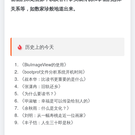
关系等，如数家珍般地道出来。
历史上的今天
《
》
BiuImageView的使用
《
》
bootprof文件分析系统开机时间
《
》
叔本华：比读书更重要的是什么
《
》
张潇冉：旧轨还乡
《
》
为什么要读书？
《
》
毕淑敏：幸福是可以传染给别人的
《
》
余秋雨：什么是文化？
《
》
刘明：从一幅寿桃走近一位画家
《
》
丰子恺：人生三十即是秋