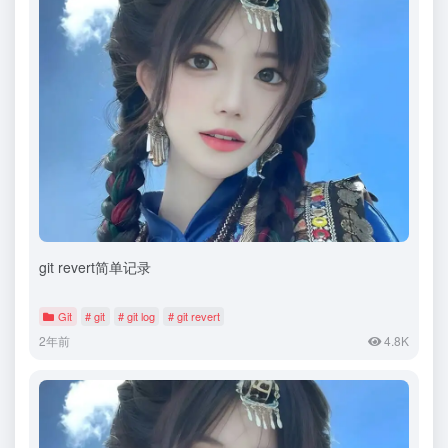
git revert简单记录
Git
# git
# git log
# git revert
2年前
4.8K