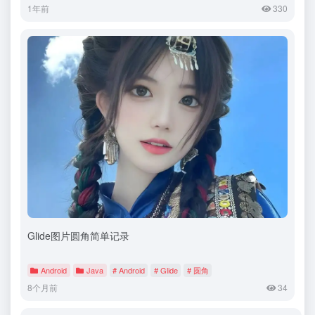
1年前
330
Glide图片圆角简单记录
Android
Java
# Android
# Glide
# 圆角
8个月前
34