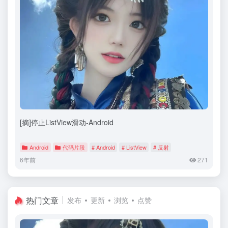
[摘]停止ListView滑动-Android
Android
代码片段
# Android
# ListView
# 反射
6年前
271
热门文章
发布
更新
浏览
点赞