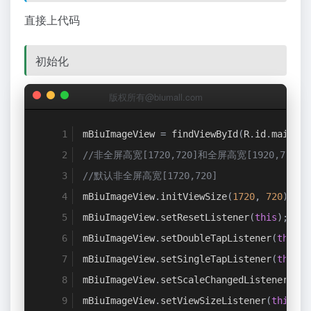
直接上代码
初始化
版权所有@biumall.com
mBiuImageView 
=
 findViewById
(
R
.
id
.
main_iv
//非全屏高宽[1720,720]和全屏高宽[1920,720]
//默认非全屏高宽[1720,720]
mBiuImageView
.
initViewSize
(
1720
,
720
);
mBiuImageView
.
setResetListener
(
this
);
mBiuImageView
.
setDoubleTapListener
(
this
);
mBiuImageView
.
setSingleTapListener
(
this
);
mBiuImageView
.
setScaleChangedListener
(
thi
mBiuImageView
.
setViewSizeListener
(
this
);