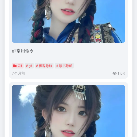
git常用命令
Git
# git
# 极客导航
# 读书导航
7个月前
1.6K