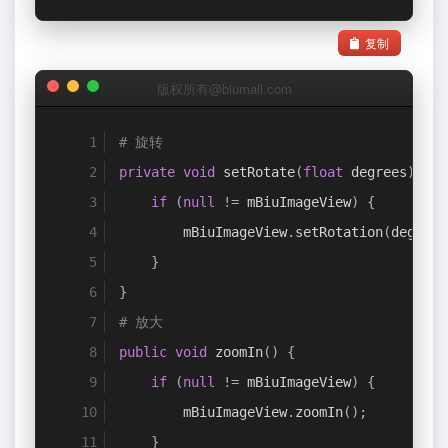
复制
版权所有@biumall.com
# 旋转
private
void
 setRotate
(
float
 degrees
)
{
if
(
null
!=
 mBiuImageView
)
{
        mBiuImageView
.
setRotation
(
degrees
}
}
# 放大
public
void
 zoomIn
()
{
if
(
null
!=
 mBiuImageView
)
{
        mBiuImageView
.
zoomIn
();
}