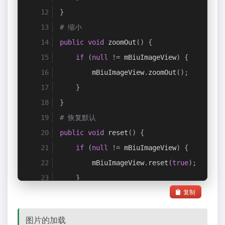
}
# 缩小
public
void
 zoomOut
()
{
if
(
null
!=
 mBiuImageView
)
{
        mBiuImageView
.
zoomOut
();
}
}
# 恢复默认
public
void
 reset
()
{
if
(
null
!=
 mBiuImageView
)
{
        mBiuImageView
.
reset
(
true
);
}
复制
}
图片的加载