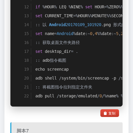
if
%
HOUR
%
 LEQ 
%
NINE
%
set
 HOUR
=%
ZERO
%%
TMP_
set
 CURRENT_TIME
=%
HOUR
%%
MINUTE
%%
SECOND
%
::
以
Android
20170109_101920
.
png 
形式的格
set
 name
=
Android
%
date
:~
0
,
4
%%
date
:~
5
,
2
%%
da
::
获取桌面文件夹路径
set
 desktop_dir
=
.
::
 adb
指令截图
echo screencap
adb shell 
/
system
/
bin
/
screencap 
-
p 
/
stora
::
将截图指令拉到指定文件夹
adb pull 
/
storage
/
emulated
/
0
/%
name
%
%
desk
复制
脚本7