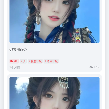
git常用命令
Git
# git
# 极客导航
# 读书导航
7个月前
1.6K