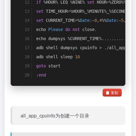
if
%
HOUR
%
 LEQ 
%
NINE
%
set
 HOUR
=%
ZERO
%%
TMP_
set
 TIME_HOUR
=%
HOUR
%
_
%
MINUTE
%
_
%
SECOND
%
set
 CURRENT_TIME
=%
Date
:~
0
,
4
%%
Date
:~
5
,
2
%%
D
echo 
Please
do
not
 close
.
echo dumpsys 
%
CURRENT_TIME
%.........
adb shell dumpsys cpuinfo 
>
./
all_app_cpu
adb shell sleep 
10
goto
 start
:
end
复制
all_app_cpuinfo为创建一个目录