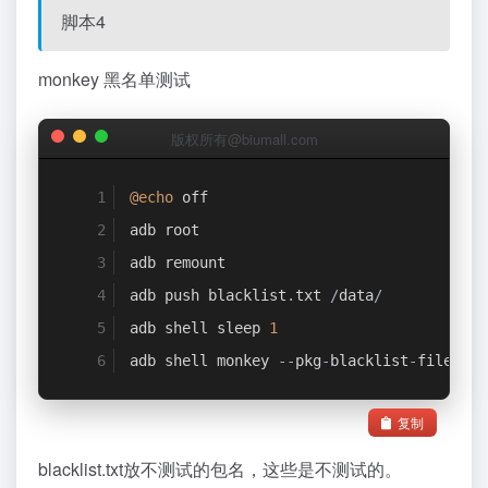
脚本4
monkey 黑名单测试
版权所有@biumall.com
@echo
 off
adb root
adb remount
adb push blacklist
.
txt 
/
data
/
adb shell sleep 
1
adb shell monkey 
--
pkg
-
blacklist
-
file 
/
da
复制
blacklist.txt放不测试的包名，这些是不测试的。