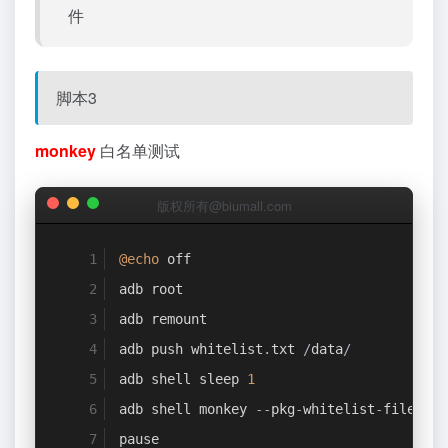
件
脚本3
monkey
白名单测试
版权所有@biumall.com
@echo
 off
adb root
adb remount
adb push whitelist
.
txt 
/
data
/
adb shell sleep 
1
adb shell monkey 
--
pkg
-
whitelist
-
file 
/
da
pause