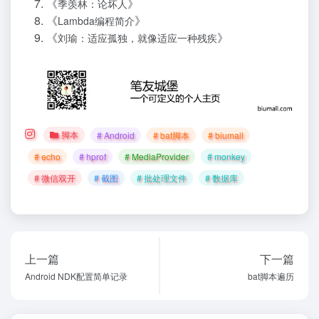
《
》
季羡林：论坏人
《
》
Lambda编程简介
《
》
刘瑜：适应孤独，就像适应一种残疾
脚本
# Android
# bat脚本
# biumall
# echo
# hprof
# MediaProvider
# monkey
# 微信双开
# 截图
# 批处理文件
# 数据库
上一篇
下一篇
Android NDK配置简单记录
bat脚本遍历