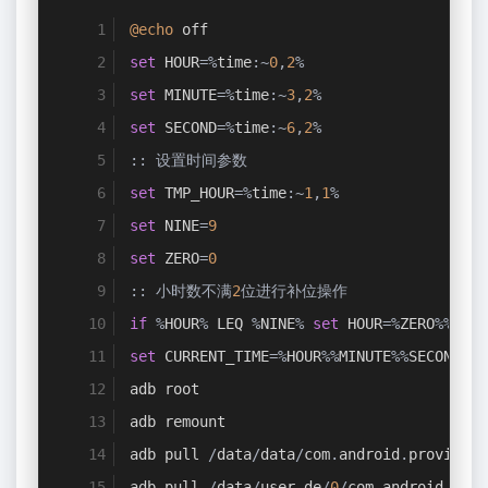
@echo
 off
set
 HOUR
=%
time
:~
0
,
2
%
set
 MINUTE
=%
time
:~
3
,
2
%
set
 SECOND
=%
time
:~
6
,
2
%
::
设置时间参数
set
 TMP_HOUR
=%
time
:~
1
,
1
%
set
 NINE
=
9
set
 ZERO
=
0
::
小时数不满
2
位进行补位操作
if
%
HOUR
%
 LEQ 
%
NINE
%
set
 HOUR
=%
ZERO
%%
TMP_
set
 CURRENT_TIME
=%
HOUR
%%
MINUTE
%%
SECOND
%
adb root
adb remount
adb pull 
/
data
/
data
/
com
.
android
.
providers
adb pull 
/
data
/
user_de
/
0
/
com
.
android
.
prov