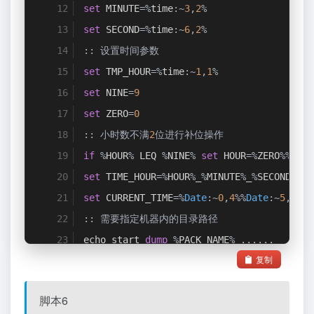
set
 MINUTE
=%
time
:~
3
,
2
%
set
 SECOND
=%
time
:~
6
,
2
%
::
设置时间参数
set
 TMP_HOUR
=%
time
:~
1
,
1
%
set
 NINE
=
9
set
 ZERO
=
0
::
小时数不满
2
位进行补位操作
if
%
HOUR
%
 LEQ 
%
NINE
%
set
 HOUR
=%
ZERO
%%
TMP_
set
 TIME_HOUR
=%
HOUR
%
_
%
MINUTE
%
_
%
SECOND
%
set
 CURRENT_TIME
=%
Date
:~
0
,
4
%%
Date
:~
5
,
2
%%
D
::
需要指定机器内的目录路径
echo start 
dump
%
PACK_NAME
%
......
复制
adb shell am dumpheap 
%
PACK_NAME
%
%
PATH_
adb shell sleep 
5
脚本6
echo start pull 
%
PACK_NAME
%
......