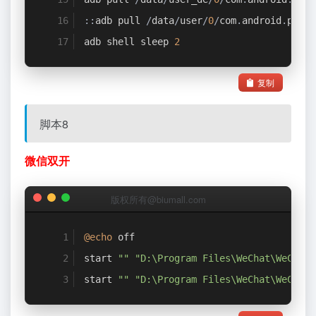
::
adb pull 
/
data
/
user
/
0
/
com
.
android
.
provi
adb shell sleep 
2
复制
脚本8
微信双开
版权所有@biumall.com
@echo
 off
start 
""
"D:\Program Files\WeChat\WeChat.
start 
""
"D:\Program Files\WeChat\WeChat.