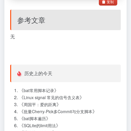
复制
参考文章
无
历史上的今天
《
》
bat常用脚本记录
《
》
Linux signal 常见的信号含义表
《
》
周国平：爱的距离
《
》
批量Cherry-Pick多Commit与分支脚本
《
》
bat脚本遍历
《
》
SQLite的limit用法