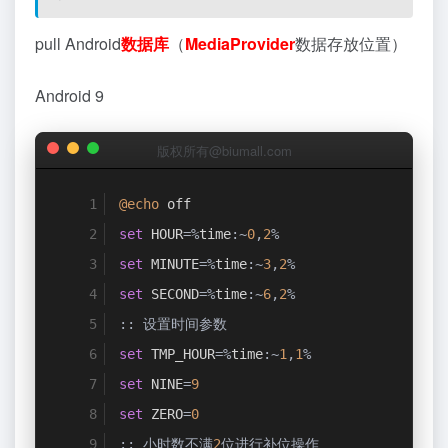
pull Android
数据库
（
MediaProvider
数据存放位置）
Android 9
版权所有@biumall.com
@echo
 off
set
 HOUR
=%
time
:~
0
,
2
%
set
 MINUTE
=%
time
:~
3
,
2
%
set
 SECOND
=%
time
:~
6
,
2
%
::
设置时间参数
set
 TMP_HOUR
=%
time
:~
1
,
1
%
set
 NINE
=
9
set
 ZERO
=
0
::
小时数不满
2
位进行补位操作