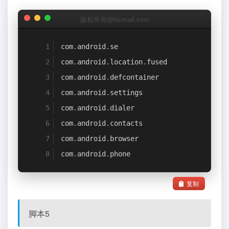
版权所有@biumall.com
com
.
android
.
se
com
.
android
.
location
.
fused
com
.
android
.
defcontainer
com
.
android
.
settings
com
.
android
.
dialer
com
.
android
.
contacts
com
.
android
.
browser
com
.
android
.
phone
复制
脚本5