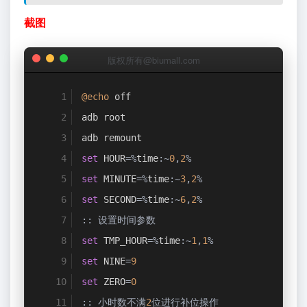
adb pull 
%
PATH_NAME
%
/%FLAG_NAME%_%CURRENT
截图
adb shell sleep 
160
goto
 start
版权所有@biumall.com
:
end
@echo
 off
adb root
adb remount
set
 HOUR
=%
time
:~
0
,
2
%
set
 MINUTE
=%
time
:~
3
,
2
%
set
 SECOND
=%
time
:~
6
,
2
%
::
设置时间参数
set
 TMP_HOUR
=%
time
:~
1
,
1
%
set
 NINE
=
9
set
 ZERO
=
0
::
小时数不满
2
位进行补位操作