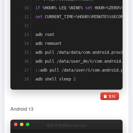
if
%
HOUR
%
 LEQ 
%
NINE
%
set
 HOUR
=%
ZERO
%%
TMP_
set
 CURRENT_TIME
=%
HOUR
%%
MINUTE
%%
SECOND
%
adb root
adb remount
adb pull 
/
data
/
data
/
com
.
android
.
providers
adb pull 
/
data
/
user_de
/
0
/
com
.
android
.
prov
::
adb pull 
/
data
/
user
/
0
/
com
.
android
.
provi
adb shell sleep 
2
复制
Android 13
版权所有@biumall.com