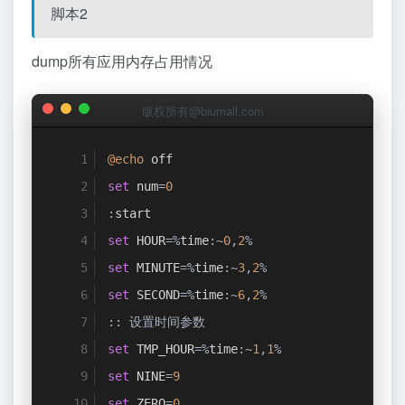
脚本2
dump所有应用内存占用情况
版权所有@biumall.com
@echo
 off
set
 num
=
0
:
start
set
 HOUR
=%
time
:~
0
,
2
%
set
 MINUTE
=%
time
:~
3
,
2
%
set
 SECOND
=%
time
:~
6
,
2
%
::
设置时间参数
set
 TMP_HOUR
=%
time
:~
1
,
1
%
set
 NINE
=
9
set
 ZERO
=
0