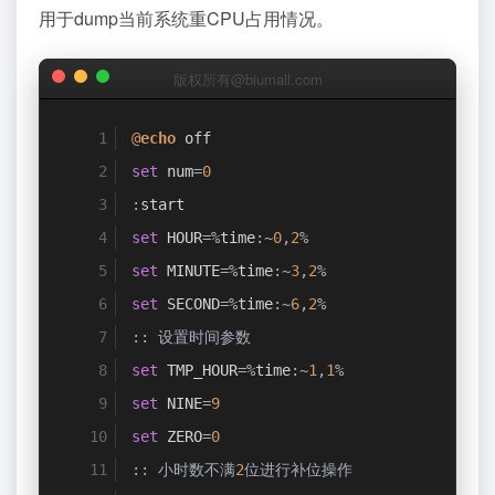
用于dump当前系统重CPU占用情况。
版权所有@biumall.com
@
echo
 off
set
 num
=
0
:
start
set
 HOUR
=%
time
:~
0
,
2
%
set
 MINUTE
=%
time
:~
3
,
2
%
set
 SECOND
=%
time
:~
6
,
2
%
::
设置时间参数
set
 TMP_HOUR
=%
time
:~
1
,
1
%
set
 NINE
=
9
set
 ZERO
=
0
::
小时数不满
2
位进行补位操作