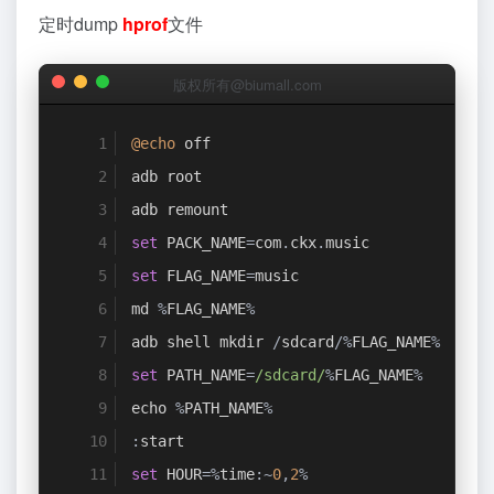
定时dump
hprof
文件
版权所有@biumall.com
@echo
 off
adb root
adb remount
set
 PACK_NAME
=
com
.
ckx
.
music
set
 FLAG_NAME
=
music
md 
%
FLAG_NAME
%
adb shell mkdir 
/
sdcard
/%
FLAG_NAME
%
set
 PATH_NAME
=
/sdcard/
%
FLAG_NAME
%
echo 
%
PATH_NAME
%
:
start
set
 HOUR
=%
time
:~
0
,
2
%