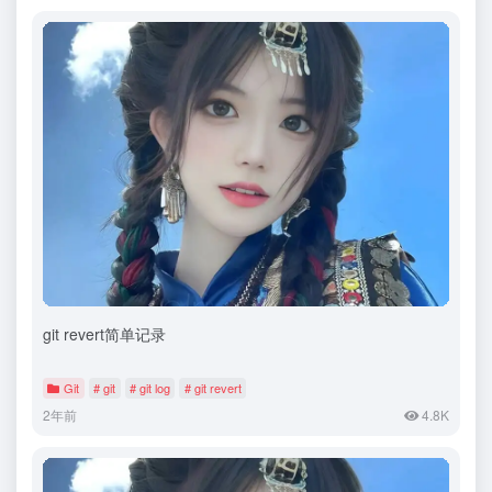
git revert简单记录
Git
# git
# git log
# git revert
2年前
4.8K