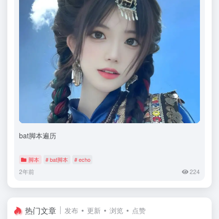
bat脚本遍历
脚本
# bat脚本
# echo
2年前
224
热门文章
发布
更新
浏览
点赞