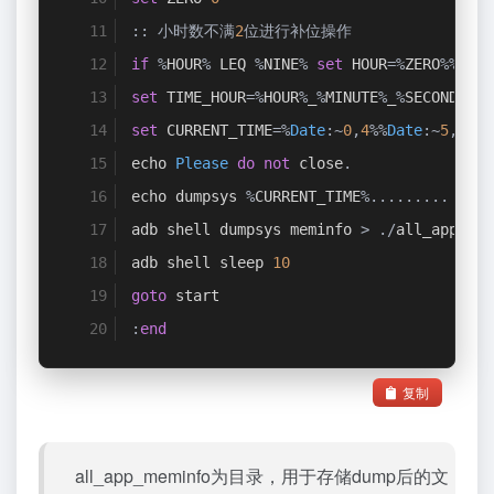
::
小时数不满
2
位进行补位操作
if
%
HOUR
%
 LEQ 
%
NINE
%
set
 HOUR
=%
ZERO
%%
TMP_
set
 TIME_HOUR
=%
HOUR
%
_
%
MINUTE
%
_
%
SECOND
%
set
 CURRENT_TIME
=%
Date
:~
0
,
4
%%
Date
:~
5
,
2
%%
D
echo 
Please
do
not
 close
.
echo dumpsys 
%
CURRENT_TIME
%.........
adb shell dumpsys meminfo 
>
./
all_app_mem
adb shell sleep 
10
goto
 start
:
end
复制
all_app_meminfo为目录，用于存储dump后的文