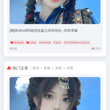
[摘]Android性能优化篇之内存优化--内存泄漏
Android
Java
# Android
# java
# OutOfMemoryError
6年前
333
热门文章
发布
更新
浏览
点赞