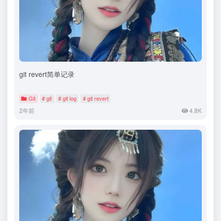
git revert简单记录
Git
# git
# git log
# git revert
2年前
4.8K