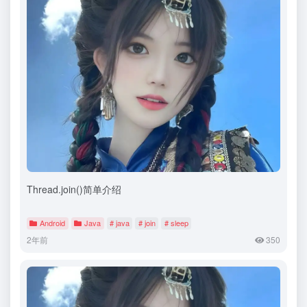
Thread.join()简单介绍
Android
Java
# java
# join
# sleep
2年前
350