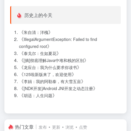
历史上的今天
《
》
朱自清：洋槐
《
IllegalArgumentException: Failed to find
》
configured root
《
》
泰戈尔：生如夏花
《
》
[摘]彻底理解Java中堆和栈的区别
《
》
龙应台：我为什么要求你读书
《
》
125啦新版来了，欢迎使用
《
》
李娟：我的阿勒泰，有大雪五亩
《
》
[NDK开发]Android JNI开发之动态注册
《
》
胡适：人生问题
热门文章
发布
更新
浏览
点赞