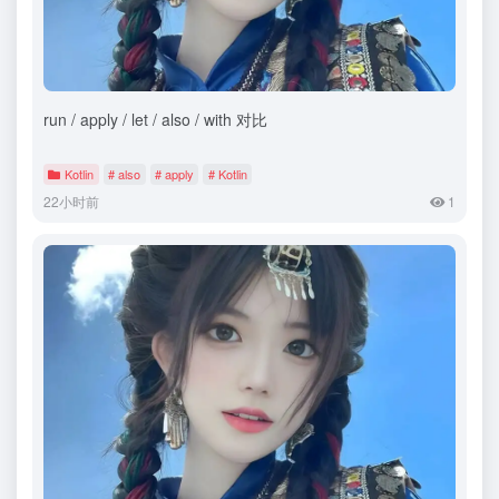
run / apply / let / also / with 对比
Kotlin
# also
# apply
# Kotlin
22小时前
1