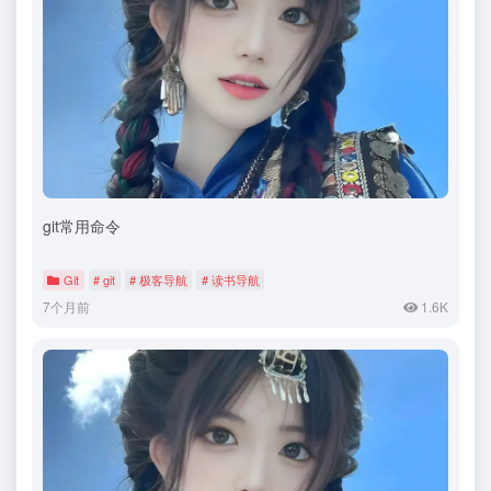
git常用命令
Git
# git
# 极客导航
# 读书导航
7个月前
1.6K