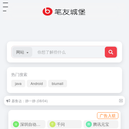
网站
热门搜索
java
Android
biumall
聂鲁达：静一静 (08/04)
冯骥才：青云楼主 (10/19)
广告入驻
深圳自动化商城
千问
腾讯元宝