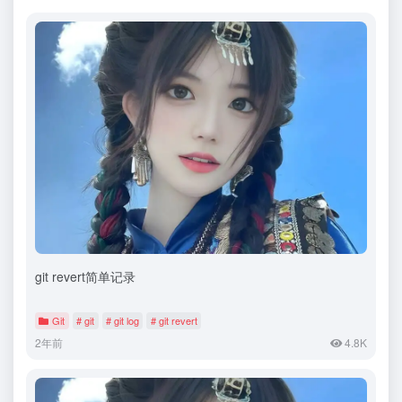
git revert简单记录
Git
# git
# git log
# git revert
2年前
4.8K