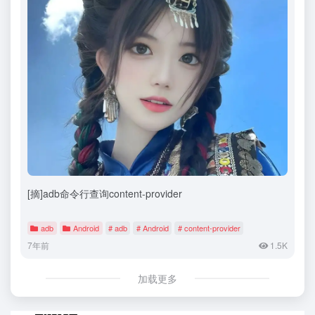
[摘]adb命令行查询content-provider
adb
Android
# adb
# Android
# content-provider
7年前
1.5K
加载更多