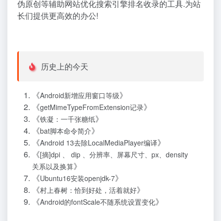
伪原创等辅助网站优化搜索引擎排名收录的工具.为站
长们提供更高效的办公!
历史上的今天
《
》
Android新增应用窗口等级
《
》
getMimeTypeFromExtension记录
《
》
铁凝：一千张糖纸
《
》
bat脚本命令简介
《
》
Android 13去除LocalMediaPlayer编译
《
[摘]dpi 、 dip 、分辨率、屏幕尺寸、px、density
》
关系以及换算
《
》
Ubuntu16安装openjdk-7
《
》
村上春树：恰到好处，活着就好
《
》
Android的fontScale不随系统设置变化