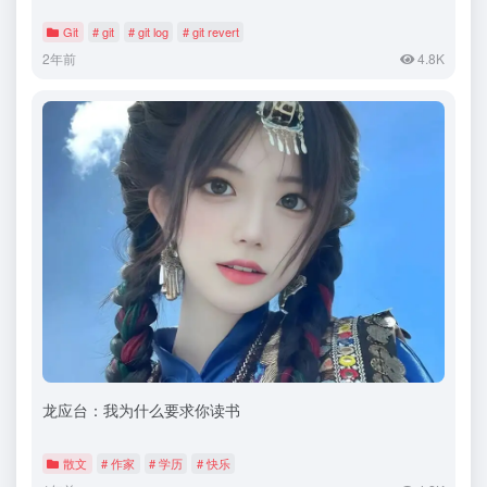
Git
# git
# git log
# git revert
2年前
4.8K
龙应台：我为什么要求你读书
散文
# 作家
# 学历
# 快乐