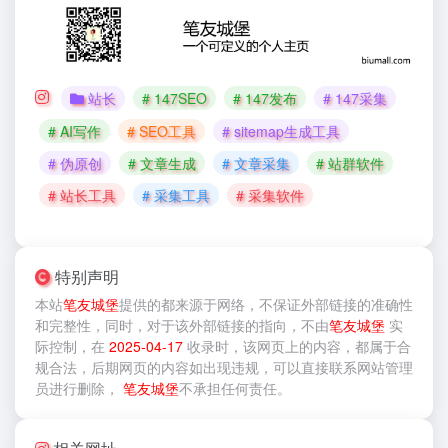
站长
# 147SEO
# 147发布
# 147采集
# AI写作
# SEO工具
# sitemap生成工具
# 伪原创
# 文章生成
# 文章采集
# 站群软件
# 站长工具
# 采集工具
# 采集软件
特别声明
本站
笔友城堡
提供的
都来源于网络，不保证外部链接的准确性
和完整性，同时，对于该外部链接的指向，不由
笔友城堡
实
际控制，在
2025-04-17
收录时，该网页上的内容，都属于合
规合法，后期网页的内容如出现违规，可以直接联系网站管理
员进行删除，
笔友城堡
不承担任何责任。