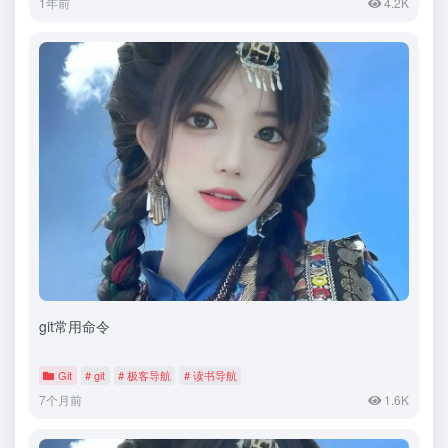
1年前
4.2K
git常用命令
Git
# git
# 极客导航
# 读书导航
7个月前
1.6K