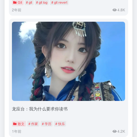
Git
# git
# git log
# git revert
2年前
4.8K
龙应台：我为什么要求你读书
散文
# 作家
# 学历
# 快乐
1年前
4.2K