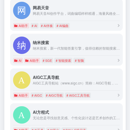
网易天音
网易天音AI创作平台，词曲编唱样样精通，海量风格全部免费使用，还不快来点亮你的音乐天赋！
AI助手
# AI
# AI伴奏
# AI编曲
纳米搜索
纳米搜索，新一代智能答案引擎，值得信赖的智能搜索伙伴，为复杂搜索提供专业支持，解锁更相关、更全面的答案。AI对用户提问进行精准语义分析，并通过追问获取更多有价值信息，将问题拆分为多组关键词后再进行搜索引擎检索，深度阅读网页内容，最终呈现逻辑清晰、准确无误的答案。
AI
AI助手
# SGE
# 智能搜索
# 智脑
AIGC工具导航
AIGC工具导航站（www.aigc.cn）简称：AIGC导航，一个全网分类最全，收录最全的生成式人工智能工具导航平台，分类包括AI写作、AI绘画、AI视频、AI办公、AI数字人、AI设计、AI语音、AI音乐、AI论文、AI简历、AI智能体、文本转语音等AI工具。AIGC导航提供一站式AI工具导航服务，帮助用户快速找到能够提升工作效率和创作能力的生产力工具。找AI工具，就上AIGC工具导航！
AI助手
# AIGC
# AIGC导航
# AIGC工具导航
AI方程式
无论您是寻找创意灵感、个性化设计还是艺术创作的工具，AI方程式将成为您的创意合伙人。
AI助手
# AI工具
# AI平台
# DALL-E提示语