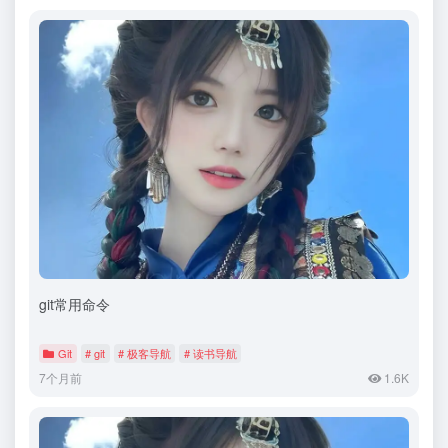
git常用命令
Git
# git
# 极客导航
# 读书导航
7个月前
1.6K