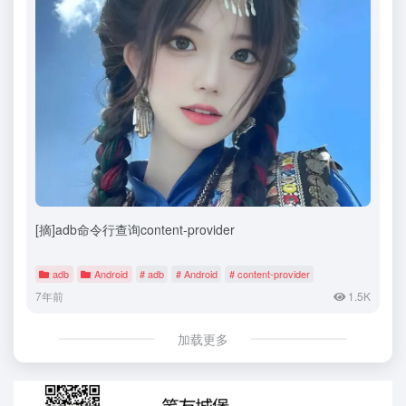
[摘]adb命令行查询content-provider
adb
Android
# adb
# Android
# content-provider
7年前
1.5K
加载更多