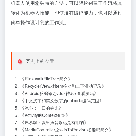
机器人使用您独特的方法，可以轻松创建工作流将其
转化为机器人技能。即使没有编码能力，也可以通过
简单操作设计您的工作流。
历史上的今天
《
》
Files.walkFileTree简介
《
》
RecyclerView对Item拖动和上下滑动记录
《
》
Android反编译之vdex转dex查看源码
《
》
中文汉字和英文数字的unicode编码范围
《
》
冰心：一日的春光
《
》
Activity的Context介绍
《
》
席慕容：发出声音永远是有用的
《
》
MediaController之skipToPrevious()源码简介