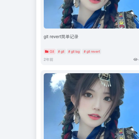
git revert简单记录
Git
# git
# git log
# git revert
2年前