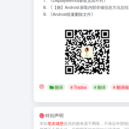
《
》
DisplayMetrics获取宽高不对
《
【摘】Android:获取内部存储信息方法总结
《
》
Android批量删除文件
翻译
# Trados
# 翻译
# 翻译
特别声明
本站
笔友城堡
提供的
都来源于网络，不保证外部链