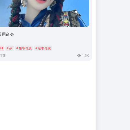
t常用命令
Git
# git
# 极客导航
# 读书导航
月前
1.6K