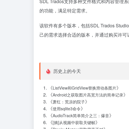
SDL Trados支持多种文件格式和内容
的功能，满足特定需求。
该软件有多个版本，包括SDL Trados Studi
己的需求选择合适的版本，并通过购买许可
历史上的今天
《
》
ListView和GridView替换滑动条图片
《
》
Android之获取图片高宽方法的简单记录
《
》
萧红：荒凉的院子
《
》
使用sqlite3命令
《
》
AudioTrack简单简介之三：爆音
《
》
[摘]从视频中获取关键帧