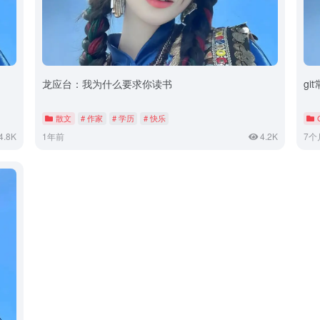
龙应台：我为什么要求你读书
gi
散文
# 作家
# 学历
# 快乐
4.8K
1年前
4.2K
7个