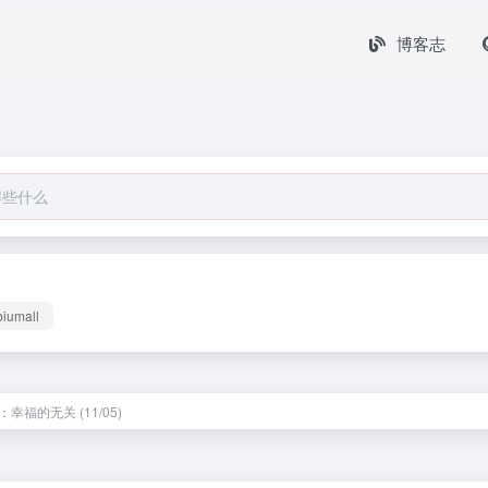
博客志
biumall
幸福的无关 (11/05)