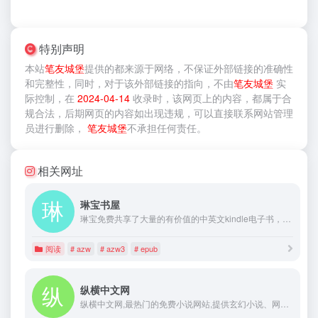
特别声明
本站
笔友城堡
提供的
都来源于网络，不保证外部链接的准确性
和完整性，同时，对于该外部链接的指向，不由
笔友城堡
实
际控制，在
2024-04-14
收录时，该网页上的内容，都属于合
规合法，后期网页的内容如出现违规，可以直接联系网站管理
员进行删除，
笔友城堡
不承担任何责任。
相关网址
琳宝书屋
琳宝免费共享了大量的有价值的中英文kindle电子书，格式包括mobi,epub,azw,azw3。支持原版、多看kindle，所有电子书资料都可以免费下载，让我们一起在阅读中成长进步。
阅读
# azw
# azw3
# epub
纵横中文网
纵横中文网,最热门的免费小说网站,提供玄幻小说、网游小说、言情小说、穿越小说、都市小说等免费小说在线阅读与下载。大神作品齐聚纵横,最新章节每日更新。