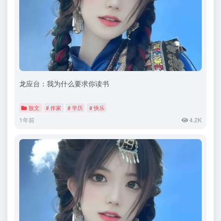
龙应台：我为什么要求你读书
散文
# 作家
# 学历
# 快乐
1年前
4.2K