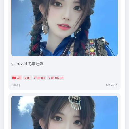
git revert简单记录
Git
# git
# git log
# git revert
2年前
4.8K