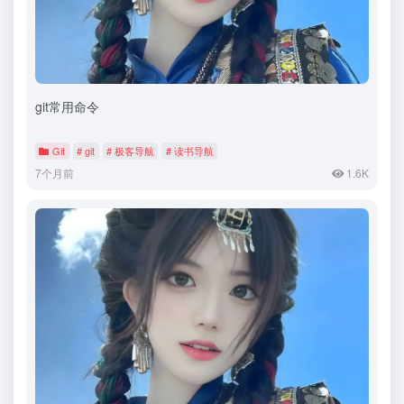
git常用命令
Git
# git
# 极客导航
# 读书导航
7个月前
1.6K