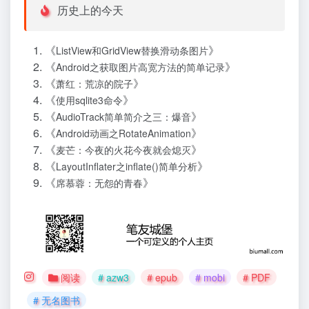
历史上的今天
《
》
ListView和GridView替换滑动条图片
《
》
Android之获取图片高宽方法的简单记录
《
》
萧红：荒凉的院子
《
》
使用sqlite3命令
《
》
AudioTrack简单简介之三：爆音
《
》
Android动画之RotateAnimation
《
》
麦芒：今夜的火花今夜就会熄灭
《
》
LayoutInflater之inflate()简单分析
《
》
席慕蓉：无怨的青春
阅读
# azw3
# epub
# mobi
# PDF
# 无名图书