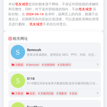
本站
笔友城堡
提供的
都来源于网络，不保证外部链接的准确性
和完整性，同时，对于该外部链接的指向，不由
笔友城堡
实
际控制，在
2024-04-14
收录时，该网页上的内容，都属于合
规合法，后期网页的内容如出现违规，可以直接联系网站管理
员进行删除，
笔友城堡
不承担任何责任。
相关网址
Semrush
把算法变成朋友。使用适合 SEO、PPC、内容、社交媒体、竞品研究等的超过 55 款工具让您的业务在线可见。
大数据
# Semrush
# 在线营销
# 谷歌SEO
5118
5118通过对排名各类大数据挖掘,提供关键词挖掘,行业词库,站群权重监控,关键词排名监控,指数词,流量词挖掘工具等排名工作人员必备百度站长工具平台
大数据
站长
# 关键词挖掘
# 指数词
# 排名