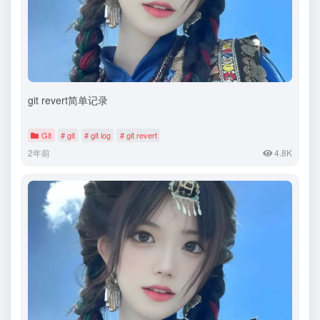
git revert简单记录
Git
# git
# git log
# git revert
2年前
4.8K