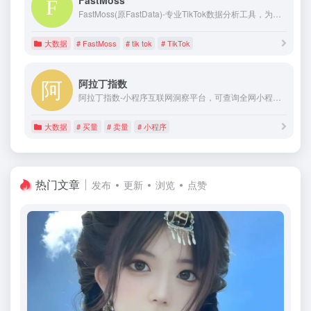
FastMoss
FastMoss(原FastData)-专业TikTok数据分析工具，为全球TikTok商家、品牌、广告主、达人、MCN、TSP等服务商提供爆品挖掘、达人数据&建联、竞品店铺跟踪、广告投流、带货直播及热门视频素材解析等TikTok运营数据分析服务
大数据
# FastMoss
# tik tok
# TikTok
阿拉丁指数
阿拉丁指数-小程序互联网洞察平台，可查询全网小程序指数变化情况，有效帮助小程序创业者展示投资、广告、商务合作价值。快速让您了解行业排行，衡量小程序的传播价值、品牌价值、投资价值。
大数据
# 买量
# 卖量
# 小程序
热门文章
发布
更新
浏览
点赞