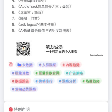
《
》
使用sqlite3命令
《
》
AudioTrack简单简介之三：爆音
《
》
席慕容：独白
《
》
顾城：门前
《
》
adb logcat的基本使用
《
》
ARGB 颜色取值与透明度对照表
大数据
# 人群洞察
# 内容趋势
# 巨量算数
# 巨量算数官网
# 广告策略
# 数据报告
# 榜单排行
# 洞察分析
# 热度趋势
# 营销趋势洞察
特别声明