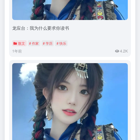
龙应台：我为什么要求你读书
散文
# 作家
# 学历
# 快乐
1年前
4.2K