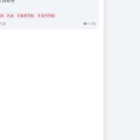
t常用命令
Git
# git
# 极客导航
# 读书导航
月前
1.6K