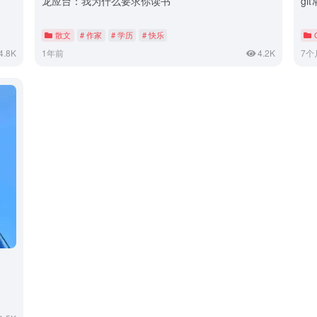
龙应台：我为什么要求你读书
gi
散文
# 作家
# 学历
# 快乐
4.8K
1年前
4.2K
7个