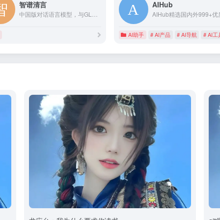
智谱清言
AIHub
中国版对话语言模型，与GLM大模型进行对话。
I脑图
AI助手
# AI产品
# AI导航
# AI工