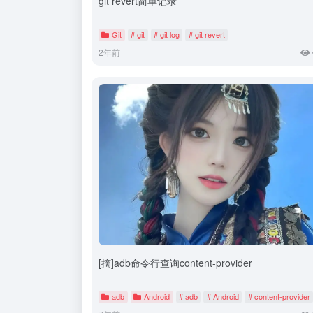
git revert简单记录
Git
# git
# git log
# git revert
2年前
[摘]adb命令行查询content-provider
adb
Android
# adb
# Android
# content-provider