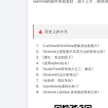
Gamma的操作界面友好，易于上手，使得
历史上的今天
《
》
ListView和GridView替换滑动条图片
《
》
Android之获取图片高宽方法的简单记录
《
》
萧红：荒凉的院子
《
》
使用sqlite3命令
《
》
AudioTrack简单简介之三：爆音
《
》
Android日志分析笔记
《
》
余秋雨：我在等你
《
》
startActivity源码分析1
《
》
Android ListView 滚动条的简单记录