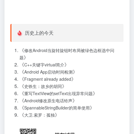
历史上的今天
《
修改Android当旋转旋钮时布局被绿色边框选中问
》
题
《
》
C++关键字virtual简介
《
》
Android App启动时间检测
《
》
Fragment already added
《
》
史铁生：故乡的胡同
《
》
重写TextView的setText出现异常问题
《
》
Android修改原生电话铃声
《
》
SpannableStringBuilder的简单使用
《
》
大卫.索罗：孤独