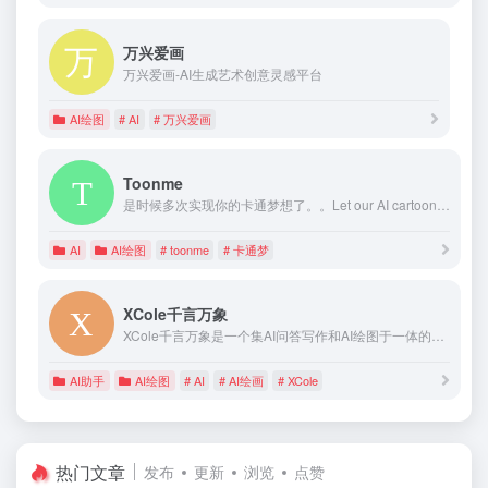
万兴爱画
万兴爱画-AI生成艺术创意灵感平台
AI绘图
# AI
# 万兴爱画
Toonme
是时候多次实现你的卡通梦想了。。Let our AI cartoonize your photos 🎨
AI
AI绘图
# toonme
# 卡通梦
XCole千言万象
XCole千言万象是一个集AI问答写作和AI绘图于一体的创作工具，它提供AI学术文章生成、AI智能写作、AI论文、公文写作等文字和AI绘图、AI绘画、AI动画生成的创作服务,助您快速生成优质文章和精彩绘画作品。体验智能AI创作的乐趣，尽在千言万象。
AI助手
AI绘图
# AI
# AI绘画
# XCole
热门文章
发布
更新
浏览
点赞