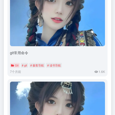
git常用命令
Git
# git
# 极客导航
# 读书导航
7个月前
1.6K