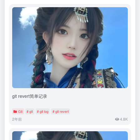
git revert简单记录
Git
# git
# git log
# git revert
2年前
4.8K