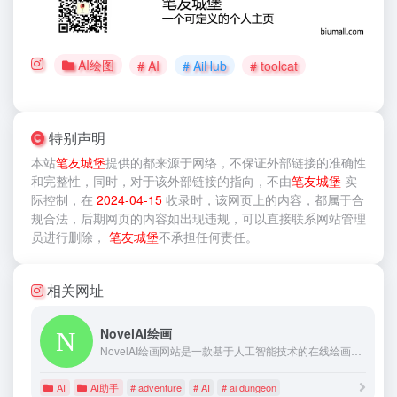
AI绘图
# AI
# AiHub
# toolcat
特别声明
本站
笔友城堡
提供的
都来源于网络，不保证外部链接的准确性
和完整性，同时，对于该外部链接的指向，不由
笔友城堡
实
际控制，在
2024-04-15
收录时，该网页上的内容，都属于合
规合法，后期网页的内容如出现违规，可以直接联系网站管理
员进行删除，
笔友城堡
不承担任何责任。
相关网址
NovelAI绘画
NovelAI绘画网站是一款基于人工智能技术的在线绘画工具，它可以帮助用户自动生成各种类型的绘画作品，例如人物肖像、风景、动物等等。为广大绘画爱好者带来很多乐趣和创作灵感。
AI
AI助手
# adventure
# AI
# ai dungeon