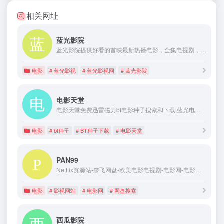
相关网址
蓝光影院
蓝光影院提供好看的首映最新热播电影，全集电视剧，综艺，动漫，高清美剧手机在线观看和剧情介绍，蓝光影视网全天24小时在线更新，让大家以最快的速度享受视觉上的盛宴！
电影
# 蓝光影视
# 蓝光影视网
# 蓝光影院
电影天堂
电影天堂免费迅雷磁力bt电影种子搜索和下载,蓝光电影,1080p高清电影下载,720p电影下载,bt电影下载，我们专注于高清电影种子下载服务,全力打造优秀的迅雷磁力BT种子、迅雷种子下载网站!
电影
# bt种子
# BT种子下载
# 电影天堂
PAN99
Netflix资源站-奈飞网盘-欧美电影电视剧-电影网-电影天堂
电影
# 影视网站
# 电影网
# 网盘搜索
西瓜影院