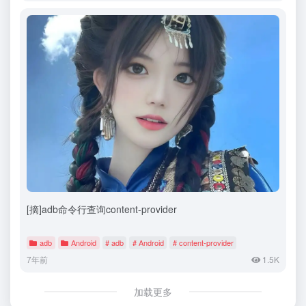
[摘]adb命令行查询content-provider
adb
Android
# adb
# Android
# content-provider
7年前
1.5K
加载更多