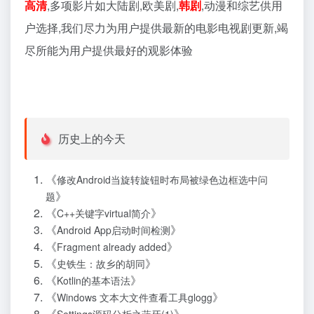
高清
,多项影片如大陆剧,欧美剧,
韩剧
,动漫和综艺供用
户选择,我们尽力为用户提供最新的电影电视剧更新,竭
尽所能为用户提供最好的观影体验
历史上的今天
《
修改Android当旋转旋钮时布局被绿色边框选中问
》
题
《
》
C++关键字virtual简介
《
》
Android App启动时间检测
《
》
Fragment already added
《
》
史铁生：故乡的胡同
《
》
Kotlin的基本语法
《
》
Windows 文本大文件查看工具glogg
《
》