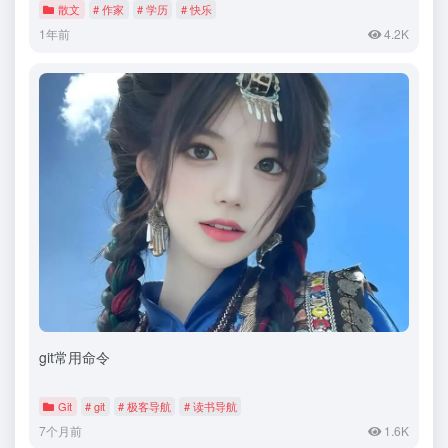
散文
# 作家
# 学历
# 快乐
1年前
4.2K
git常用命令
Git
# git
# 极客导航
# 读书导航
7个月前
1.6K