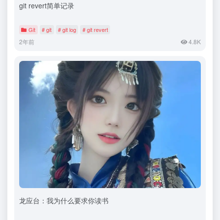
git revert简单记录
Git
# git
# git log
# git revert
2年前
4.8K
龙应台：我为什么要求你读书