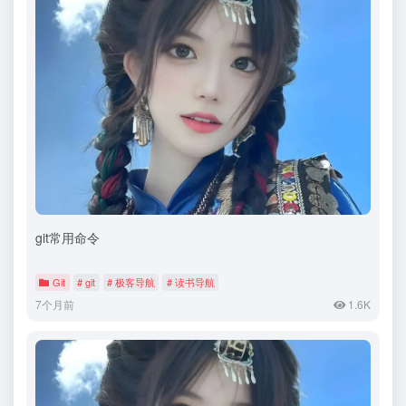
git常用命令
Git
# git
# 极客导航
# 读书导航
7个月前
1.6K