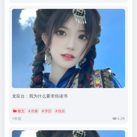
龙应台：我为什么要求你读书
散文
# 作家
# 学历
# 快乐
1年前
4.2K