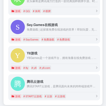
欢乐麻将是腾讯倾力打造的一款经典国粹棋牌手游。时尚简约的中国风画面，真人实时对战玩法，陪伴你欢乐每一天。
游戏
# QQ
# 休闲
# 棋牌
Say.Games在线游戏
免費遊戲 | 起探索免费在线游戏的世界！即刻玩耍，无需下载，享受与所有设备兼容的游戏。玩免费在线游戏就在SayGames！我们有最好的在线游戏，手机或桌面上都能免费畅玩，每天都有新游戏等你体验！
游戏
# SayGames
# 免費遊戲
# 免费游戏
Y8游戏
Y8Games是一个游戏平台，拥有海量在线免费游戏，网站还提供视频，如动画、游戏视频和游戏攻略。这里每小时都在增加新的游戏，快来探索数千款精彩游戏，
游戏
# 8y
# y8
# y8.com
腾讯云游戏
腾讯START云游戏，是腾讯面向未来的跨终端游戏平台，采用领先的云游戏技术，无需下载游戏，众多主机大作一点就玩。众多热门网络游戏一网打尽，现已支持Win/Mac/TV/Andriod，好玩触手可及！
游戏
# START云游戏
# 云游
# 云游戏