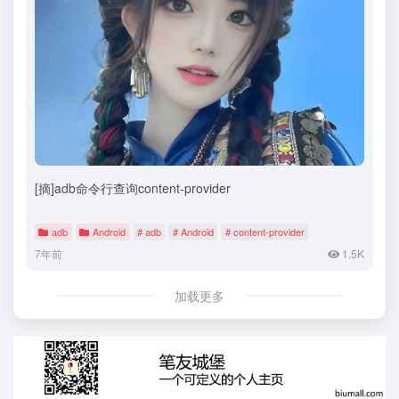
[摘]adb命令行查询content-provider
adb
Android
# adb
# Android
# content-provider
7年前
1.5K
加载更多