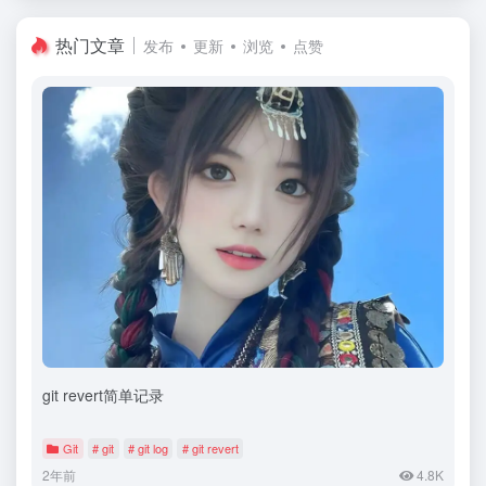
热门文章
发布
更新
浏览
点赞
git revert简单记录
Git
# git
# git log
# git revert
2年前
4.8K