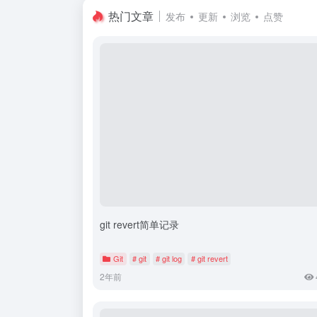
热门文章
发布
更新
浏览
点赞
git revert简单记录
Git
# git
# git log
# git revert
2年前