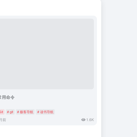
t常用命令
Git
# git
# 极客导航
# 读书导航
月前
1.6K