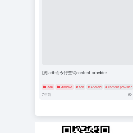
[摘]adb命令行查询content-provider
adb
Android
# adb
# Android
# content-provider
7年前