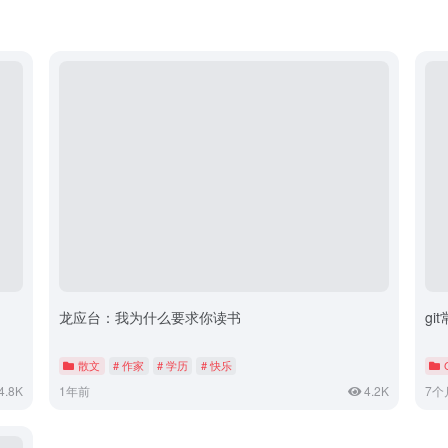
龙应台：我为什么要求你读书
gi
散文
# 作家
# 学历
# 快乐
4.8K
1年前
4.2K
7个