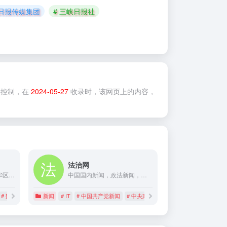
峡日报传媒集团
# 三峡日报社
控制，在
2024-05-27
收录时，该网页上的内容，
法治网
ZOL产品风云榜提供大中华区权威的数码产品排行,实时更新热门IT产品动态,包括手机排行榜,笔记本排行榜,数码相机排行榜,液晶电视排行榜,空调排行榜,洗衣机排行榜,冰箱排行榜等所有it产品排行
中国国内新闻，政法新闻，法制宣传教育
# 数码相机排行榜
新闻
# IT
# 中国共产党新闻
# 中央政法委