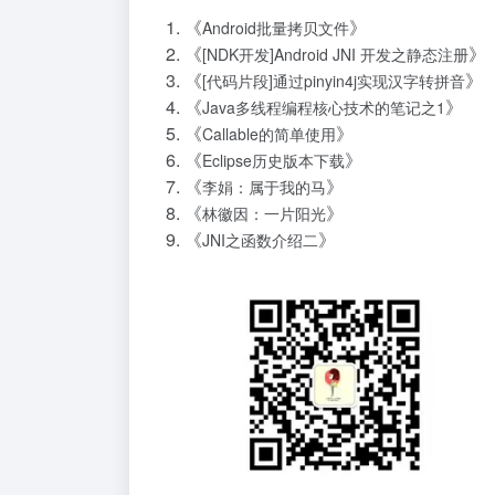
《
》
Android批量拷贝文件
《
》
[NDK开发]Android JNI 开发之静态注册
《
》
[代码片段]通过pinyin4j实现汉字转拼音
《
》
Java多线程编程核心技术的笔记之1
《
》
Callable的简单使用
《
》
Eclipse历史版本下载
《
》
李娟：属于我的马
《
》
林徽因：一片阳光
《
》
JNI之函数介绍二