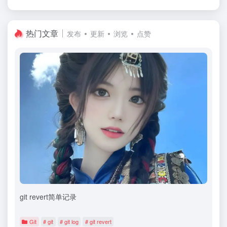
热门文章
发布
更新
浏览
点赞
git revert简单记录
Git
# git
# git log
# git revert