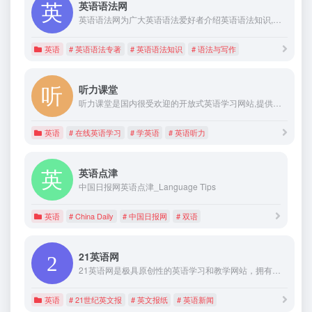
英语语法网
英语语法网为广大英语语法爱好者介绍英语语法知识,提供英语语法研究素材,研究语法与阅读翻译以及写作的关系
英语
# 英语语法专著
# 英语语法知识
# 语法与写作
听力课堂
听力课堂是国内很受欢迎的开放式英语学习网站,提供海量英语听力mp3下载(在线学习和免费下载),以及各种免费学英语资料,让您迅速提升英语水平,攻克英语学习难关!
英语
# 在线英语学习
# 学英语
# 英语听力
英语点津
中国日报网英语点津_Language Tips
英语
# China Daily
# 中国日报网
# 双语
21英语网
21英语网是极具原创性的英语学习和教学网站，拥有独家的英语学习资料及教育资料，专注于打造最具人气的英语学习交流平台，为全国英语学习者和教育者提供专业服务。
英语
# 21世纪英文报
# 英文报纸
# 英语新闻