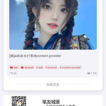
[摘]adb命令行查询content-provider
adb
Android
# adb
# Android
# content-provider
7年前
1.5K
加载更多