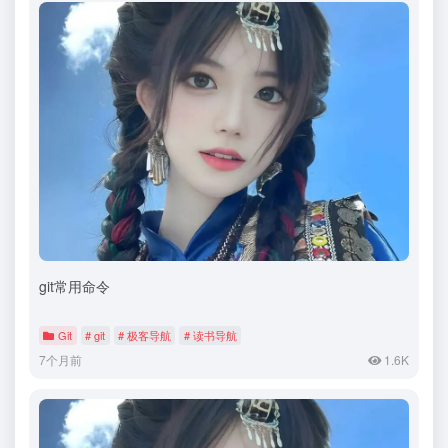
git常用命令
Git
# git
# 极客导航
# 读书导航
7个月前
1.6K