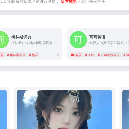
以直接联系网站管理员进行删除，
笔友城堡
不承担任何责任。
柯林斯词典
可可英语
柯林斯在线词典和词库拥有超过一百万个词：定义、同义词、发音、翻译、来源和示例。
英语
# 柯林斯词典
# 翻译
英语
# BBC
# VOA常速英语
# 