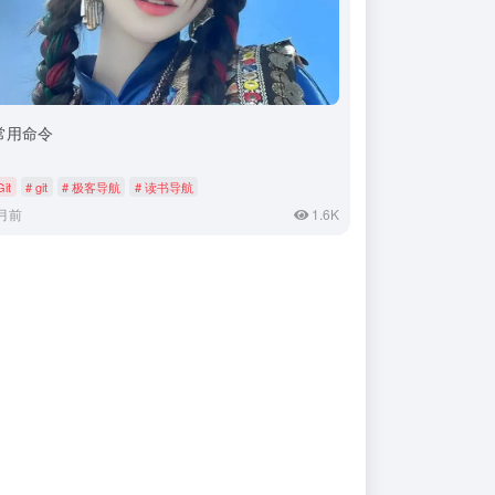
t常用命令
Git
# git
# 极客导航
# 读书导航
月前
1.6K