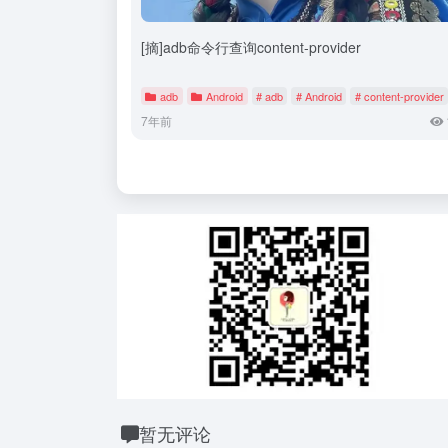
[摘]adb命令行查询content-provider
adb
Android
# adb
# Android
# content-provider
7年前
暂无评论