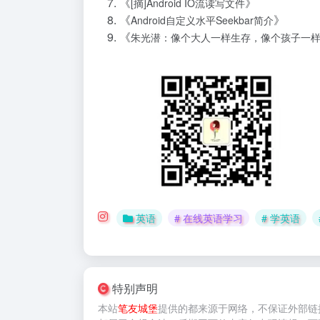
《
》
[摘]Android IO流读写文件
《
》
Android自定义水平Seekbar简介
《
朱光潜：像个大人一样生存，像个孩子一
英语
# 在线英语学习
# 学英语
特别声明
本站
笔友城堡
提供的
都来源于网络，不保证外部链