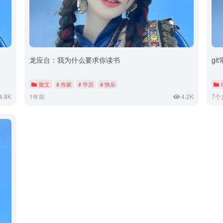
龙应台：我为什么要求你读书
gi
散文
# 作家
# 学历
# 快乐
4.8K
1年前
4.2K
7个