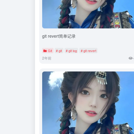
git revert简单记录
Git
# git
# git log
# git revert
2年前