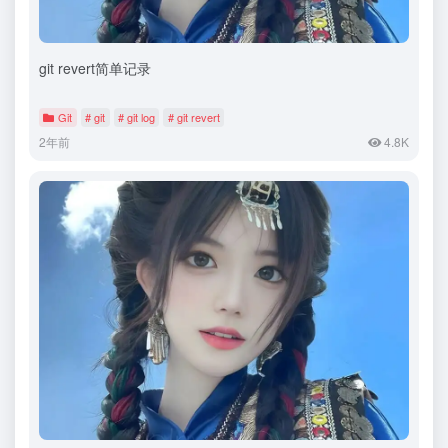
git revert简单记录
Git
# git
# git log
# git revert
2年前
4.8K