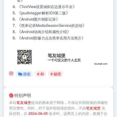
》
全
《
》
TextView设置倾斜右边显示不全
《
》
jaudiotagger解析ID3第二版
《
》
Android图片倒影记录
《
》
简单记录MediaSessionService的启动
《
》
Android动画介绍和属性介绍
《
》
Android防爆力点击简单实用方法简介
搜索
# AI
# 秘塔
特别声明
本站
笔友城堡
提供的
都来源于网络，不保证外部链接的准确性
和完整性，同时，对于该外部链接的指向，不由
笔友城堡
实
际控制，在
2024-06-05
收录时，该网页上的内容，都属于合