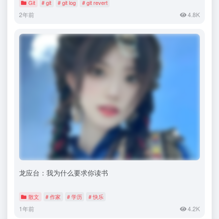
Git
# git
# git log
# git revert
2年前
4.8K
龙应台：我为什么要求你读书
散文
# 作家
# 学历
# 快乐
1年前
4.2K