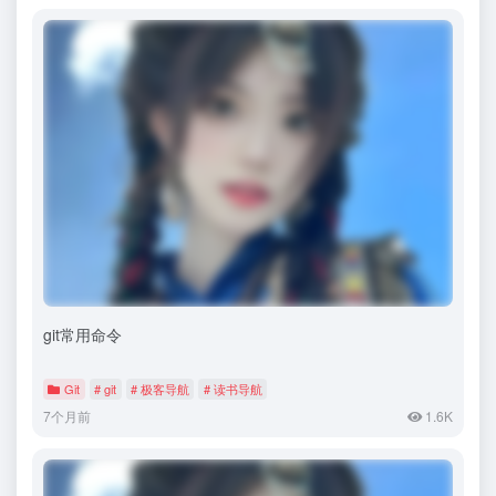
git常用命令
Git
# git
# 极客导航
# 读书导航
7个月前
1.6K