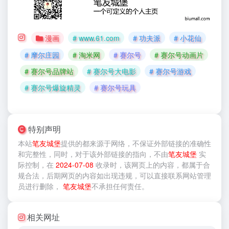
漫画
# www.61.com
# 功夫派
# 小花仙
# 摩尔庄园
# 淘米网
# 赛尔号
# 赛尔号动画片
# 赛尔号品牌站
# 赛尔号大电影
# 赛尔号游戏
# 赛尔号爆旋精灵
# 赛尔号玩具
特别声明
本站
笔友城堡
提供的
都来源于网络，不保证外部链接的准确性
和完整性，同时，对于该外部链接的指向，不由
笔友城堡
实
际控制，在
2024-07-08
收录时，该网页上的内容，都属于合
规合法，后期网页的内容如出现违规，可以直接联系网站管理
员进行删除，
笔友城堡
不承担任何责任。
相关网址