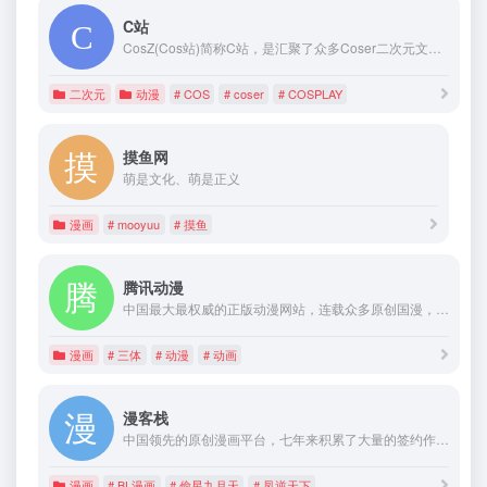
C站
CosZ(Cos站)简称C站，是汇聚了众多Coser二次元文化的元宇宙星球。
二次元
动漫
# COS
# coser
# COSPLAY
摸鱼网
萌是文化、萌是正义
漫画
# mooyuu
# 摸鱼
腾讯动漫
中国最大最权威的正版动漫网站，连载众多原创国漫，原创动画，正版日漫等海内外最热正版动漫内容，为上千万动漫爱好者提供漫画、动画、资讯、论坛一站式全方位动漫服务，为原创动漫作者提供最优质的创作成长环境，为中国动漫产业打造梦想舞台。热门动画|漫画：尸兄、中国惊奇先生、火影忍者、海贼王、大王饶命、三体等
漫画
# 三体
# 动漫
# 动画
漫客栈
中国领先的原创漫画平台，七年来积累了大量的签约作者和好看的漫画作品，斗破苍穹漫画、斗罗大陆漫画，更有APP和漫画下载等精彩内容等你发现，看漫画，就来漫客栈！
漫画
# BL漫画
# 偷星九月天
# 凤逆天下