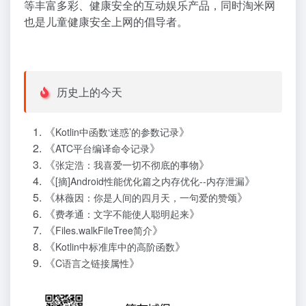
等丰富多彩、健康安全的互动娱乐产品，同时淘米网
也是儿童健康安全上网的倡导者。
历史上的今天
《
》
Kotlin中函数‘迷惑’的参数记录
《
》
ATC平台编译命令记录
《
》
张定浩：我喜爱一切不彻底的事物
《
》
[摘]Android性能优化篇之内存优化--内存泄漏
《
》
林薇因：你是人间的四月天，一句爱的赞颂
《
》
费孝通：文字不能使人聪明起来
《
》
Files.walkFileTree简介
《
》
Kotlin中标准库中的高阶函数
《
》
C语言之链接属性