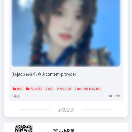
[摘]adb命令行查询content-provider
adb
Android
# adb
# Android
# content-provider
7年前
1.5K
加载更多