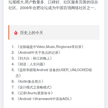
坛规模大,用户数量多、口碑好、社区服务完善的综合
社区。2006年合肥论坛成为中国百强网络社区之一。
历史上的今天
《
》
去除磁盘中Video,Music,Ringtones等目录
《
》
Android中关于焦点的记录
《
》
刘大白：秋江的晚上
《
》
胡适：人生问题
《
监听和获取Android 设备的USER_UNLOCKED状
》
态
《
》
Kotlin集合简介
《
》
设计模式之策略模式
《
》
记录Ubuntu更新命令
《
》
Android 13framework中添加AIDL