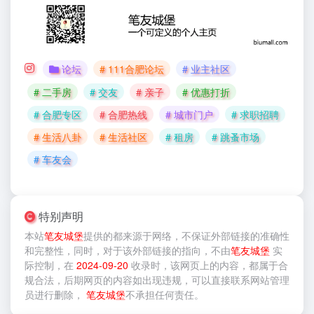
论坛
# 111合肥论坛
# 业主社区
# 二手房
# 交友
# 亲子
# 优惠打折
# 合肥专区
# 合肥热线
# 城市门户
# 求职招聘
# 生活八卦
# 生活社区
# 租房
# 跳蚤市场
# 车友会
特别声明
本站
笔友城堡
提供的
都来源于网络，不保证外部链接的准确性
和完整性，同时，对于该外部链接的指向，不由
笔友城堡
实
际控制，在
2024-09-20
收录时，该网页上的内容，都属于合
规合法，后期网页的内容如出现违规，可以直接联系网站管理
员进行删除，
笔友城堡
不承担任何责任。