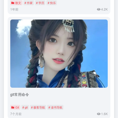
散文
# 作家
# 学历
# 快乐
1年前
4.2K
git常用命令
Git
# git
# 极客导航
# 读书导航
7个月前
1.6K