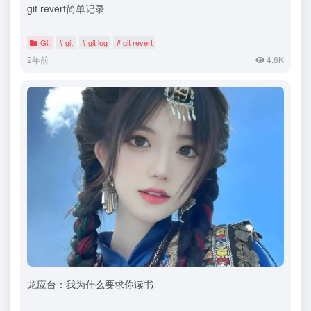
git revert简单记录
Git
# git
# git log
# git revert
2年前
4.8K
龙应台：我为什么要求你读书