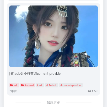
[摘]adb命令行查询content-provider
adb
Android
# adb
# Android
# content-provider
7年前
1.5K
加载更多