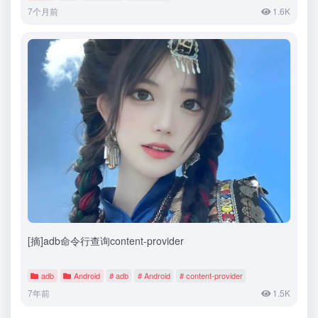
7个月前
1.6K
[摘]adb命令行查询content-provider
adb
Android
# adb
# Android
# content-provider
7年前
1.5K