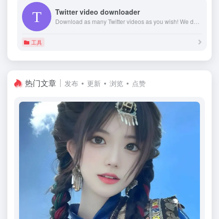
Twitter video downloader
Download as many Twitter videos as you wish! We do not limit the number of videos you can save. Twitter downloader works with PC, Android, and iOS devices
工具
热门文章
发布
更新
浏览
点赞