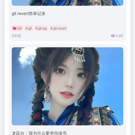
git revert简单记录
Git
# git
# git log
# git revert
2年前
4.8K
龙应台：我为什么要求你读书