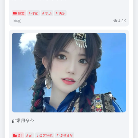
散文
# 作家
# 学历
# 快乐
1年前
4.2K
git常用命令
Git
# git
# 极客导航
# 读书导航