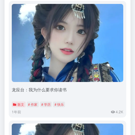
龙应台：我为什么要求你读书
散文
# 作家
# 学历
# 快乐
1年前
4.2K