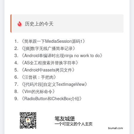
历史上的今天
《
》
简单跟一下MediaSession源码1
《
》
[摘]数字无线广播简单记录
《
》
Android单编译时出现ninja no work to do
《
》
AS全工程搜索并替换字符串
《
》
Android中assets拷贝文件
《
》
汪曾祺：手把肉
《
》
[代码片段]自定义TextImageView
《
》
Vim的光标命令
《
》
RadioButton和CheckBox介绍