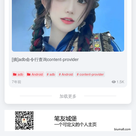
[摘]adb命令行查询content-provider
adb
Android
# adb
# Android
# content-provider
7年前
1.5K
加载更多