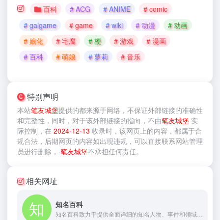
百科
# ACG
# ANIME
# comic
# galgame
# game
# wiki
# 动漫
# 动画
# 娘化
# 宅腐
# 梗
# 游戏
# 漫画
# 百科
# 萌娘
# 萝莉
# 音乐
特别声明
本站
笔友城堡
提供的
都来源于网络，不保证外部链接的准确性
和完整性，同时，对于该外部链接的指向，不由
笔友城堡
实
际控制，在
2024-12-13
收录时，该网页上的内容，都属于合
规合法，后期网页的内容如出现违规，可以直接联系网站管理
员进行删除，
笔友城堡
不承担任何责任。
相关网址
知名百科
知名百科致力于提供全面详细的知名人物、事件和领域解读。介绍各行各业的知名人物，深入解析各种知名事件，探索各个领域的发展和创新。让您了解更多、学习更多、拓宽视野。