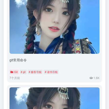
git常用命令
Git
# git
# 极客导航
# 读书导航
7个月前
1.6K