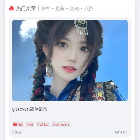
热门文章
发布
更新
浏览
点赞
git revert简单记录
Git
# git
# git log
# git revert
2年前
4.8K