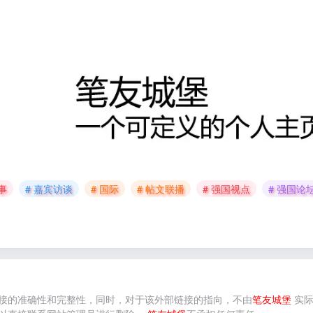
事
# 嘉宾访谈
# 国际
# 帖文联播
# 强国视点
# 强国论
接的准确性和完整性，同时，对于该外部链接的指向，不由
笔友城堡
实际