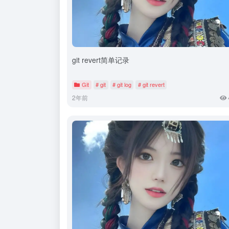
git revert简单记录
Git
# git
# git log
# git revert
2年前