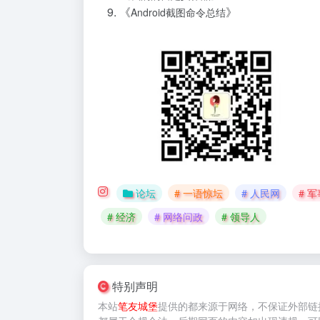
《
》
Android截图命令总结
论坛
# 一语惊坛
# 人民网
# 军
# 经济
# 网络问政
# 领导人
特别声明
本站
笔友城堡
提供的
都来源于网络，不保证外部链