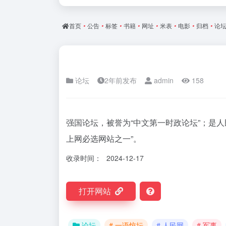
首页
•
公告
•
标签
•
书籍
•
网址
•
米表
•
电影
•
归档
•
论
论坛
2年前发布
admin
158
强国论坛，被誉为“中文第一时政论坛”；是
上网必选网站之一”。
收录时间：
2024-12-17
打开网站
论坛
# 一语惊坛
# 人民网
# 军事