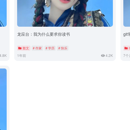
龙应台：我为什么要求你读书
gi
散文
# 作家
# 学历
# 快乐
4.8K
1年前
4.2K
7个