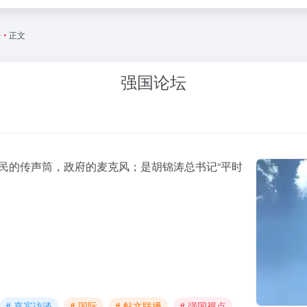
坛
•
正文
强国论坛
人民的传声筒，政府的麦克风；是胡锦涛总书记“平时
# 嘉宾访谈
# 国际
# 帖文联播
# 强国视点