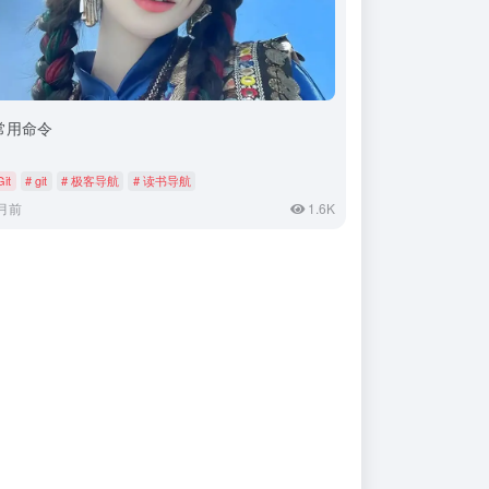
t常用命令
Git
# git
# 极客导航
# 读书导航
月前
1.6K