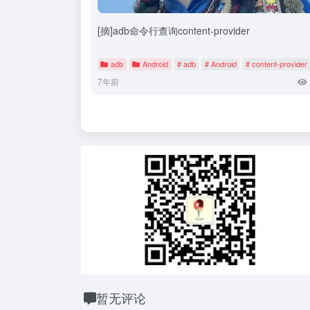
[摘]adb命令行查询content-provider
adb
Android
# adb
# Android
# content-provider
7年前
暂无评论