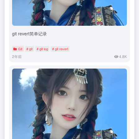
git revert简单记录
Git
# git
# git log
# git revert
2年前
4.8K