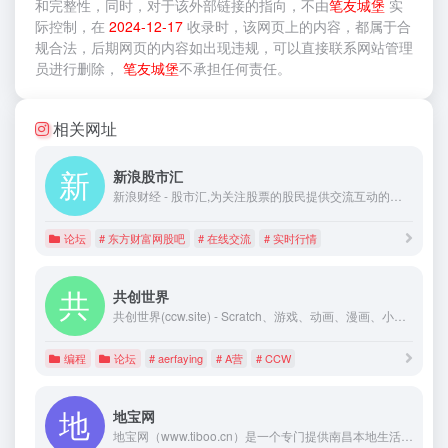
和完整性，同时，对于该外部链接的指向，不由
笔友城堡
实
际控制，在
2024-12-17
收录时，该网页上的内容，都属于合
规合法，后期网页的内容如出现违规，可以直接联系网站管理
员进行删除，
笔友城堡
不承担任何责任。
相关网址
新浪股市汇
新浪财经 - 股市汇,为关注股票的股民提供交流互动的平台,个股微博提供最新股评,资金流向,最热新闻讨论分析.
论坛
# 东方财富网股吧
# 在线交流
# 实时行情
共创世界
共创世界(ccw.site) - Scratch、游戏、动画、漫画、小说、编程创作社区
编程
论坛
# aerfaying
# A营
# CCW
地宝网
地宝网（www.tiboo.cn）是一个专门提供南昌本地生活、消费信息和情感交流的网上生活家园。专注南昌城市百姓生活，让百姓享受时尚生活乐趣。