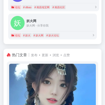
论坛
# dibao
# 南昌地宝网
# 南昌社区
妖火网
妖火网 - 分享你我
论坛
# 妖火
# 妖火网
# 妖火论坛
热门文章
发布
更新
浏览
点赞