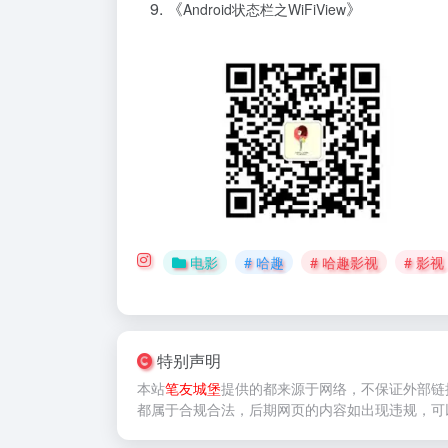
《
》
Android状态栏之WiFiView
电影
# 哈趣
# 哈趣影视
# 影视
特别声明
本站
笔友城堡
提供的
都来源于网络，不保证外部链
都属于合规合法，后期网页的内容如出现违规，可