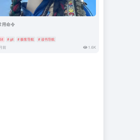
t常用命令
Git
# git
# 极客导航
# 读书导航
月前
1.6K