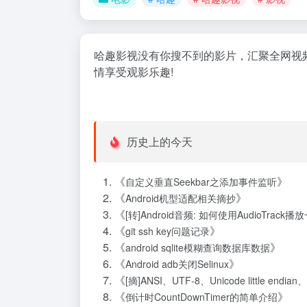
哈趣影视没有你搜不到的影片，汇聚全网视
情享受观影乐趣!
历史上的今天
《
》
自定义垂直Seekbar之添加事件监听
《
》
Android机型适配相关摘抄
《
[转]Android音频: 如何使用AudioTrac
《
》
git ssh key问题记录
《
》
android sqlite模糊查询数据库数据
《
》
Android adb关闭Selinux
《
[摘]ANSI、UTF-8、Unicode little endia
《
》
倒计时CountDownTimer的简单介绍