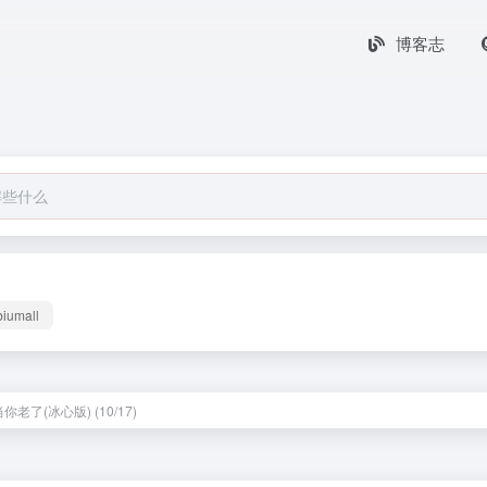
博客志
biumall
当你老了(冰心版) (10/17)