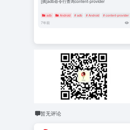
[摘]adb命令行查询content-provider
adb
Android
# adb
# Android
# content-provider
7年前
暂无评论