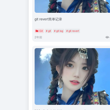
git revert简单记录
Git
# git
# git log
# git revert
2年前