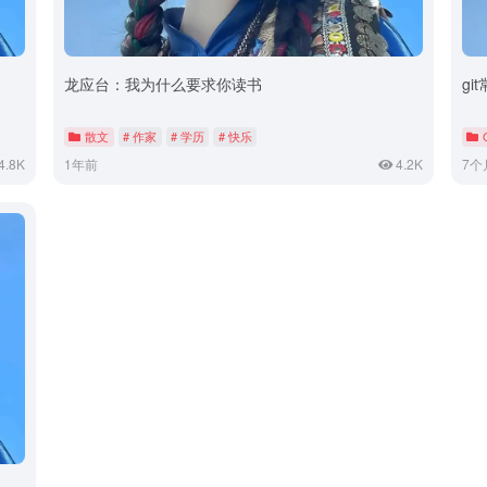
龙应台：我为什么要求你读书
gi
散文
# 作家
# 学历
# 快乐
4.8K
1年前
4.2K
7个