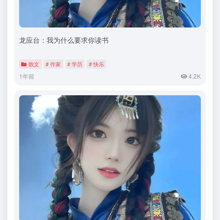
龙应台：我为什么要求你读书
散文
# 作家
# 学历
# 快乐
1年前
4.2K