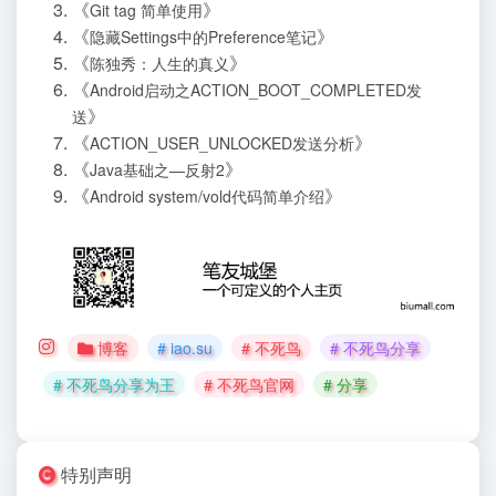
《
》
Git tag 简单使用
《
》
隐藏Settings中的Preference笔记
《
》
陈独秀：人生的真义
《
Android启动之ACTION_BOOT_COMPLETED发
》
送
《
》
ACTION_USER_UNLOCKED发送分析
《
》
Java基础之—反射2
《
》
Android system/vold代码简单介绍
博客
# iao.su
# 不死鸟
# 不死鸟分享
# 不死鸟分享为王
# 不死鸟官网
# 分享
特别声明