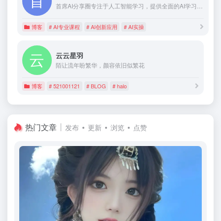
首席AI分享圈专注于人工智能学习，提供全面的AI学习内容、AI工具和实操指导。我们的目标是通过高质量的内容和实践经验分享，帮助用户掌握AI技术，一起挖掘AI的无限潜能。无论您是AI初学者还是资深专家，这里都是您获取知识、提升技能、实现创新的理想之地。
博客
# AI专业课程
# AI创新应用
# AI实操
云云星羽
陌让流年盼繁华，颜容依旧似繁花
博客
# 521001121
# BLOG
# halo
热门文章
发布
更新
浏览
点赞