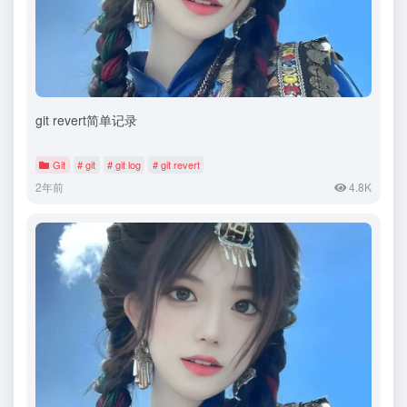
git revert简单记录
Git
# git
# git log
# git revert
2年前
4.8K