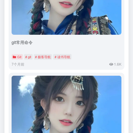
git常用命令
Git
# git
# 极客导航
# 读书导航
7个月前
1.6K