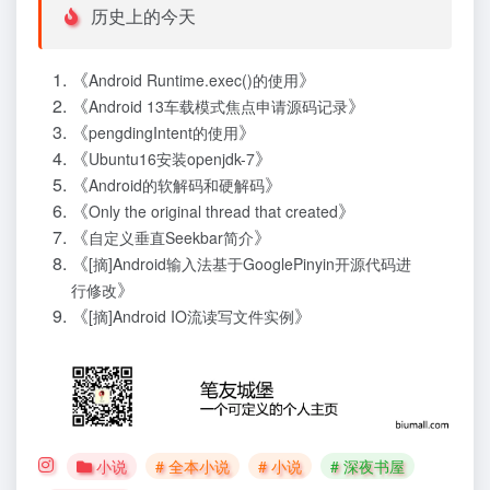
历史上的今天
《
》
Android Runtime.exec()的使用
《
》
Android 13车载模式焦点申请源码记录
《
》
pengdingIntent的使用
《
》
Ubuntu16安装openjdk-7
《
》
Android的软解码和硬解码
《
》
Only the original thread that created
《
》
自定义垂直Seekbar简介
《
[摘]Android输入法基于GooglePinyin开源代码进
》
行修改
《
》
[摘]Android IO流读写文件实例
小说
# 全本小说
# 小说
# 深夜书屋