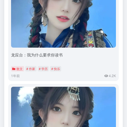
龙应台：我为什么要求你读书
散文
# 作家
# 学历
# 快乐
1年前
4.2K