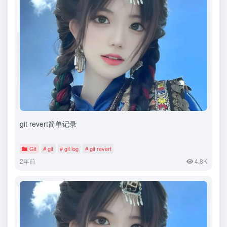
git revert简单记录
Git
# git
# git log
# git revert
2年前
4.8K