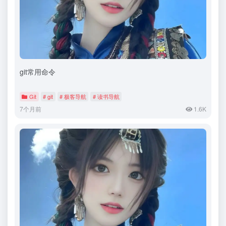
git常用命令
Git
# git
# 极客导航
# 读书导航
7个月前
1.6K