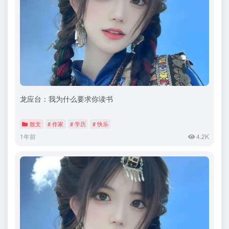
龙应台：我为什么要求你读书
散文
# 作家
# 学历
# 快乐
1年前
4.2K