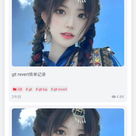
git revert简单记录
Git
# git
# git log
# git revert
2年前
4.8K