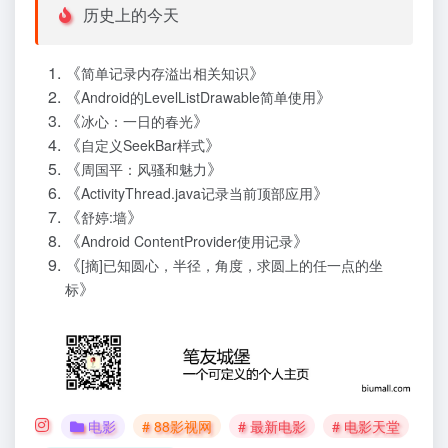
历史上的今天
《
》
简单记录内存溢出相关知识
《
》
Android的LevelListDrawable简单使用
《
》
冰心：一日的春光
《
》
自定义SeekBar样式
《
》
周国平：风骚和魅力
《
》
ActivityThread.java记录当前顶部应用
《
》
舒婷:墙
《
》
Android ContentProvider使用记录
《
[摘]已知圆心，半径，角度，求圆上的任一点的坐
》
标
电影
# 88影视网
# 最新电影
# 电影天堂