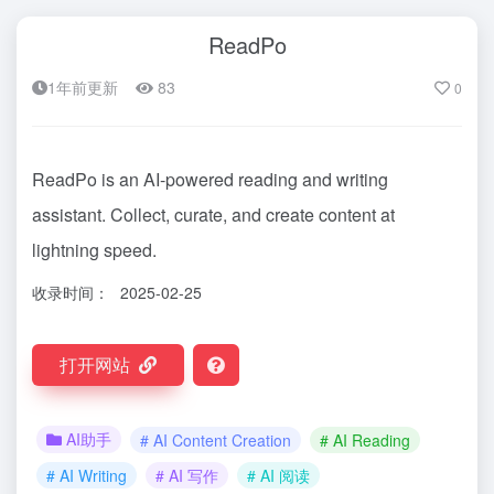
ReadPo
1年前更新
83
0
ReadPo is an AI-powered reading and writing
assistant. Collect, curate, and create content at
lightning speed.
收录时间：
2025-02-25
打开网站
AI助手
# AI Content Creation
# AI Reading
# AI Writing
# AI 写作
# AI 阅读