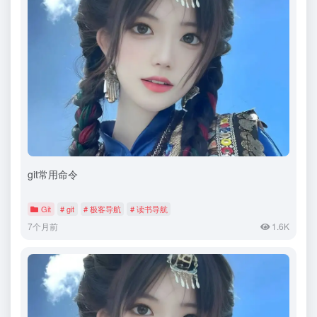
git常用命令
Git
# git
# 极客导航
# 读书导航
7个月前
1.6K