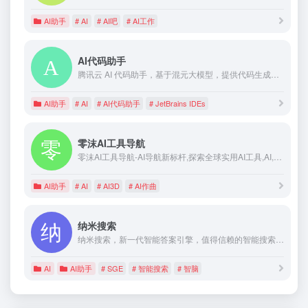
AI助手
# AI
# AI吧
# AI工作
AI代码助手
腾讯云 AI 代码助手，基于混元大模型，提供代码生成和研发问答能力，助力研发效率提升
AI助手
# AI
# AI代码助手
# JetBrains IDEs
零沫AI工具导航
零沫AI工具导航-AI导航新标杆,探索全球实用AI工具,AI,AI工具导航,ai工具大全,AI工具箱,AI工具,AI导航,ChatGPT,AI搜索,AI写作,AI绘画,AI作曲,AI视频,AI剪辑,AI动画,AI3D,AI聊天机器人,AI生命科学,AI游戏,文转音,音转文,文生图,文生视,生成式AI,人工智能生成内容
AI助手
# AI
# AI3D
# AI作曲
纳米搜索
纳米搜索，新一代智能答案引擎，值得信赖的智能搜索伙伴，为复杂搜索提供专业支持，解锁更相关、更全面的答案。AI对用户提问进行精准语义分析，并通过追问获取更多有价值信息，将问题拆分为多组关键词后再进行搜索引擎检索，深度阅读网页内容，最终呈现逻辑清晰、准确无误的答案。
AI
AI助手
# SGE
# 智能搜索
# 智脑