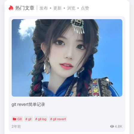
热门文章
发布
更新
浏览
点赞
git revert简单记录
Git
# git
# git log
# git revert
2年前
4.8K