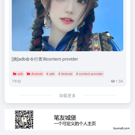
[摘]adb命令行查询content-provider
adb
Android
# adb
# Android
# content-provider
7年前
1.5K
加载更多